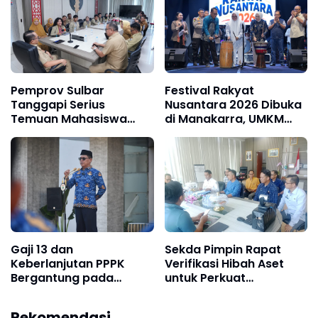
Pemprov Sulbar
Festival Rakyat
Tanggapi Serius
Nusantara 2026 Dibuka
Temuan Mahasiswa
di Manakarra, UMKM
KKN-PPM UGM di
Jadi Fokus Penggerak
Sumare dan Tapandullu
Ekonomi
Gaji 13 dan
Sekda Pimpin Rapat
Keberlanjutan PPPK
Verifikasi Hibah Aset
Bergantung pada
untuk Perkuat
Kinerja, Bukan Sekadar
Pelayanan Publik
Status
Rekomendasi