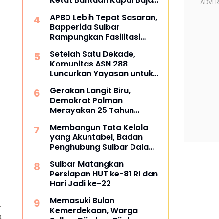
Ketat Bantuan Kapal Baja
dan Sarana Nelayan
APBD Lebih Tepat Sasaran,
Bapperida Sulbar
Rampungkan Fasilitasi
Perubahan RKPD
Setelah Satu Dekade,
Komunitas ASN 288
Luncurkan Yayasan untuk
Tangani ATS dan
Gerakan Langit Biru,
Kesehatan
Demokrat Polman
Merayakan 25 Tahun
dengan Aksi Nyata di
Membangun Tata Kelola
Pantai Palippis
yang Akuntabel, Badan
Penghubung Sulbar Dalami
Pengadaan Barang dan
Sulbar Matangkan
Jasa
Persiapan HUT ke-81 RI dan
Hari Jadi ke-22
Memasuki Bulan
t
Kemerdekaan, Warga
a