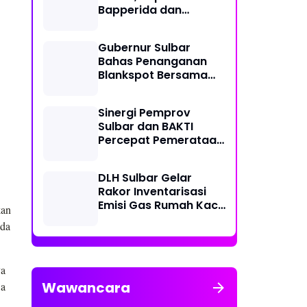
Bapperida dan
Kadiskominfo, Sulbar
Dapat Kuota 161 Kuota
Gubernur Sulbar
Titik Akses Internet
Bahas Penanganan
Blankspot Bersama
BAKTI Komidigi
Sinergi Pemprov
Sulbar dan BAKTI
Percepat Pemerataan
Akses Digital
DLH Sulbar Gelar
Rakor Inventarisasi
Emisi Gas Rumah Kaca
kan
2025
ada
ya
Wawancara
wa