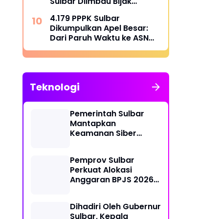
Sulbar Diimbau Bijak
Menyaring Informasi Digital
4.179 PPPK Sulbar
Dikumpulkan Apel Besar:
Dari Paruh Waktu ke ASN
Penuh Waktu, Kapan Pasti?
Teknologi
Pemerintah Sulbar
Mantapkan
Keamanan Siber
Lewat Pembentukan
TTIS di Provinsi dan
Pemprov Sulbar
Enam Kabupaten
Perkuat Alokasi
Anggaran BPJS 2026
demi Sulbar Sehat
Dihadiri Oleh Gubernur
Sulbar, Kepala