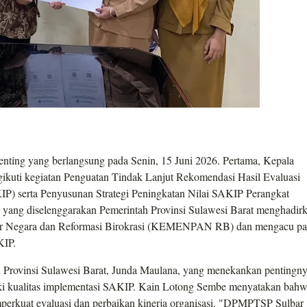
penting yang berlangsung pada Senin, 15 Juni 2026. Pertama, Kepala
uti kegiatan Penguatan Tindak Lanjut Rekomendasi Hasil Evaluasi
KIP) serta Penyusunan Strategi Peningkatan Nilai SAKIP Perangkat
 yang diselenggarakan Pemerintah Provinsi Sulawesi Barat menghadir
tur Negara dan Reformasi Birokrasi (KEMENPAN RB) dan mengacu p
KIP.
h Provinsi Sulawesi Barat, Junda Maulana, yang menekankan pentingn
ki kualitas implementasi SAKIP. Kain Lotong Sembe menyatakan bah
erkuat evaluasi dan perbaikan kinerja organisasi. "DPMPTSP Sulbar