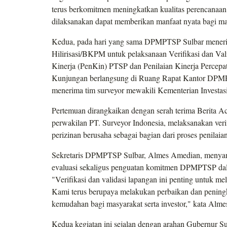
terus berkomitmen meningkatkan kualitas perencanaan,
dilaksanakan dapat memberikan manfaat nyata bagi mas
Kedua, pada hari yang sama DPMPTSP Sulbar menerima
Hilirisasi/BKPM untuk pelaksanaan Verifikasi dan Val
Kinerja (PenKin) PTSP dan Penilaian Kinerja Percep
Kunjungan berlangsung di Ruang Rapat Kantor DPMP
menerima tim surveyor mewakili Kementerian Investas
Pertemuan dirangkaikan dengan serah terima Berita Ac
perwakilan PT. Surveyor Indonesia, melaksanakan veri
perizinan berusaha sebagai bagian dari proses penilaian
Sekretaris DPMPTSP Sulbar, Almes Amedian, menyamp
evaluasi sekaligus penguatan komitmen DPMPTSP dala
"Verifikasi dan validasi lapangan ini penting untuk m
Kami terus berupaya melakukan perbaikan dan peningk
kemudahan bagi masyarakat serta investor," kata Alme
Kedua kegiatan ini sejalan dengan arahan Gubernur S