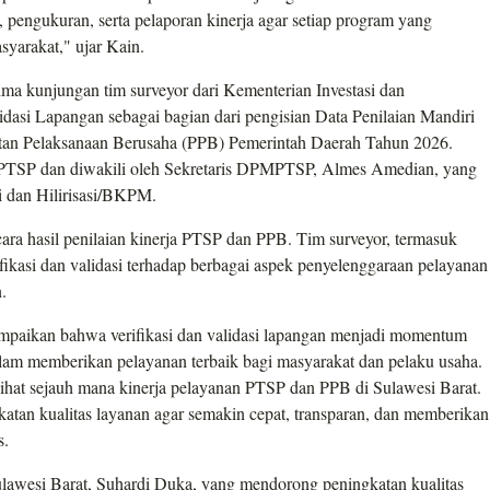
 pengukuran, serta pelaporan kinerja agar setiap program yang
yarakat," ujar Kain.
 kunjungan tim surveyor dari Kementerian Investasi dan
idasi Lapangan sebagai bagian dari pengisian Data Penilaian Mandiri
atan Pelaksanaan Berusaha (PPB) Pemerintah Daerah Tahun 2026.
TSP dan diwakili oleh Sekretaris DPMPTSP, Almes Amedian, yang
i dan Hilirisasi/BKPM.
ara hasil penilaian kinerja PTSP dan PPB. Tim surveyor, termasuk
fikasi dan validasi terhadap berbagai aspek penyelenggaraan pelayanan
.
aikan bahwa verifikasi dan validasi lapangan menjadi momentum
m memberikan pelayanan terbaik bagi masyarakat dan pelaku usaha.
elihat sejauh mana kinerja pelayanan PTSP dan PPB di Sulawesi Barat.
atan kualitas layanan agar semakin cepat, transparan, dan memberikan
s.
ulawesi Barat, Suhardi Duka, yang mendorong peningkatan kualitas