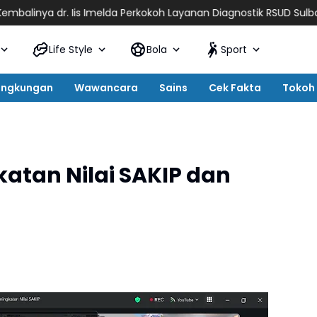
r. Iis Imelda Perkokoh Layanan Diagnostik RSUD Sulbar
Sulbar P
Life Style
Bola
Sport
ingkungan
Wawancara
Sains
Cek Fakta
Tokoh
atan Nilai SAKIP dan