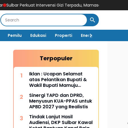
erkuat Intervensi Gizi Terpadu, Mamasa Jadi Garda Percepatan 
Pemilu
Edukasi
Properti
Energi
Pemerintah
Terpopuler
Iklan : Ucapan Selamat
atas Pelantikan Bupati &
Wakil Bupati Mamuju
Tengah
Sinergi TAPD dan DPRD,
Menyusun KUA-PPAS untuk
APBD 2027 yang Realistis
Tindak Lanjut Hasil
Audiensi, DKP Sulbar Kawal