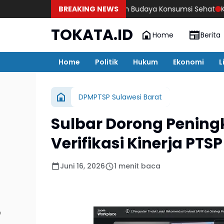
K Ajak Masyarakat Bangun Budaya Konsumsi Sehat
BREAKING NEWS
Kembalinya d
TOKATA.ID
Home
Berita
Home
Politik
Hukum
Ekonomi
L
DPMPTSP Sulawesi Barat
Sulbar Dorong Peningk
Verifikasi Kinerja PTSP
Juni 16, 2026
1 menit baca