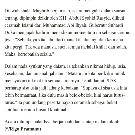
Diawali shalat Maghrib berjamaah, acara mengalir dalam suasana
tenang, dipimpin dzikir oleh KH. Abdul Syahid Rasyid, diikuti
ceramah Islami dari Muhammad Abi Ihyah. Gubernur Suhardi
Duka mengajak hadirin menjadikan momentum ini sebagai cermin
jiwa: "Sebaiknya kita tahu dari mana kita datang, dan ke mana
kita pergi. Tak ada manusia suci; semua melalui khilaf dan salah.
Maka, bertobatlah selalu."
Dalam nada syukur yang dalam, ia tekankan nikmat hidup, usia,
kesehatan, dan amanah jabatan. "Malam ini kita berdzikir untuk
mensyukuri nikmat itu semua," ujarnya. Lebih lanjut, SDK
berharap sisa usia jadi ladang kebaikan: "Supaya di sisa usia kita
lebih bermanfaat. Jika dulu masih belok-belok, kini harus lurus-
lurus." Ia pun undang peserta hayati ceramah sebagai bekal
spiritual menuju husnul khatimah.
Acara ditutup shalat Isya berjamaah dan santap malam akrab.
(*/Rigo Pramana)