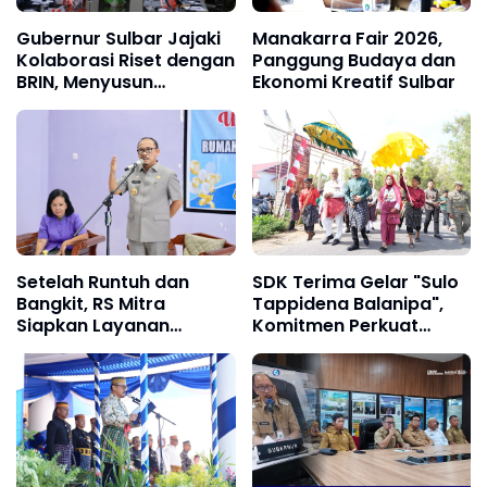
Gubernur Sulbar Jajaki
Manakarra Fair 2026,
Kolaborasi Riset dengan
Panggung Budaya dan
BRIN, Menyusun
Ekonomi Kreatif Sulbar
Kebijakan Berbasis Bukti
Setelah Runtuh dan
SDK Terima Gelar "Sulo
Bangkit, RS Mitra
Tappidena Balanipa",
Siapkan Layanan
Komitmen Perkuat
Unggulan untuk Jadi
Pelestarian Budaya
Rujukan Sulbar
Mandar