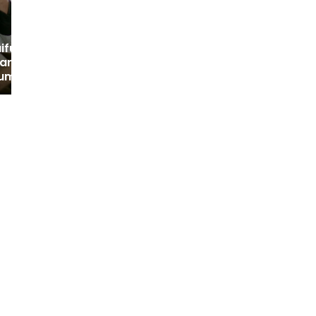
iful Rauf, Muatan
Harus Masuk
um Sejak Dini