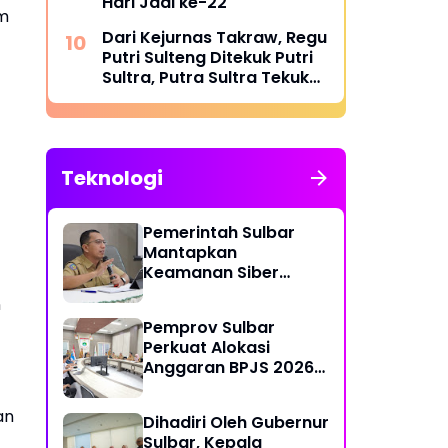
Hari Jadi ke-22
im
Dari Kejurnas Takraw, Regu
Putri Sulteng Ditekuk Putri
Sultra, Putra Sultra Tekuk
Putra Sulteng
Teknologi
Pemerintah Sulbar
Mantapkan
Keamanan Siber
Lewat Pembentukan
n
TTIS di Provinsi dan
Pemprov Sulbar
Enam Kabupaten
Perkuat Alokasi
Anggaran BPJS 2026
demi Sulbar Sehat
an
Dihadiri Oleh Gubernur
Sulbar, Kepala