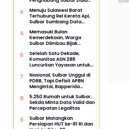
Penghubung Sulbar Dalami
Pengadaan Barang dan
Menuju Sulawesi Barat
Jasa
Terhubung Rel Kereta Api,
Sulbar Sumbang Data
untuk Masterplan 2026
Memasuki Bulan
Kemerdekaan, Warga
Sulbar Diimbau Bijak
Menyaring Informasi Digital
Setelah Satu Dekade,
Komunitas ASN 288
Luncurkan Yayasan untuk
Tangani ATS dan
Nasional, Sulbar Unggul di
Kesehatan
PDRB, Tapi Defisit APBN
Mengintai, Bapperida
Siapkan Respons
5.250 Rumah untuk Sulbar,
Sekda Minta Data Valid dan
Percepatan Legalitas
Sulbar Matangkan
Persiapan HUT ke-81 RI dan