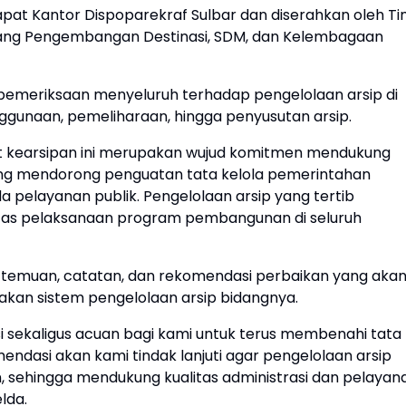
apat Kantor Dispoparekraf Sulbar dan diserahkan oleh T
idang Pengembangan Destinasi, SDM, dan Kelembagaan
 pemeriksaan menyeluruh terhadap pengelolaan arsip di
nggunaan, pemeliharaan, hingga penyusutan arsip.
dit kearsipan ini merupakan wujud komitmen mendukung
ang mendorong penguatan tata kelola pemerintahan
da pelayanan publik. Pengelolaan arsip yang tertib
itas pelaksanaan program pembangunan di seluruh
si temuan, catatan, dan rekomendasi perbaikan yang aka
kan sistem pengelolaan arsip bidangnya.
uasi sekaligus acuan bagi kami untuk terus membenahi tata
endasi akan kami tindak lanjuti agar pengelolaan arsip
an, sehingga mendukung kualitas administrasi dan pelayan
lda.