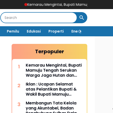
Kemarau Mengintai, Bupati Mamuju Tengah Serukan Warga Ja
Pemilu
Edukasi
Properti
Energi
Pemerintah
Terpopuler
Kemarau Mengintai, Bupati
Mamuju Tengah Serukan
Warga Jaga Hutan dan
Hemat Air
Iklan : Ucapan Selamat
atas Pelantikan Bupati &
Wakil Bupati Mamuju
Tengah
Membangun Tata Kelola
yang Akuntabel, Badan