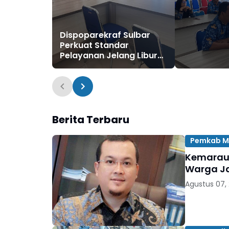
Dispoparekraf Sulbar
Perkuat Standar
Pelayanan Jelang Libur
Sekolah
Berita Terbaru
Pemkab M
Kemarau 
Warga Ja
Agustus 07,