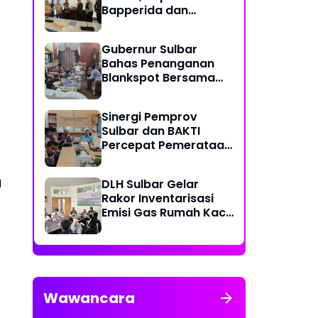
Bapperida dan
Kadiskominfo, Sulbar
Dapat Kuota 161 Kuota
Gubernur Sulbar
Titik Akses Internet
Bahas Penanganan
Blankspot Bersama
BAKTI Komidigi
Sinergi Pemprov
Sulbar dan BAKTI
Percepat Pemerataan
Akses Digital
g
DLH Sulbar Gelar
Rakor Inventarisasi
Emisi Gas Rumah Kaca
2025
Wawancara