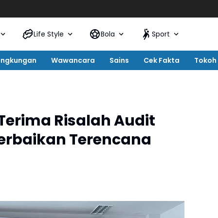
Life Style
Bola
Sport
ingkungan
Wawancara
Sains
Cek Fakta
Tokoh
Terima Risalah Audit
erbaikan Terencana