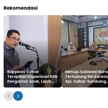
Competence Sulbar
Rekomendasi
Bappeda Sulbar
Menuju Sulawesi Bara
Terapkan Dispensasi ASN
Terhubung Rel Kereta
Pengantar Anak, Lebih
Api, Sulbar Sumbang
Dulu dari GAMAS
Data untuk Masterpl
2026