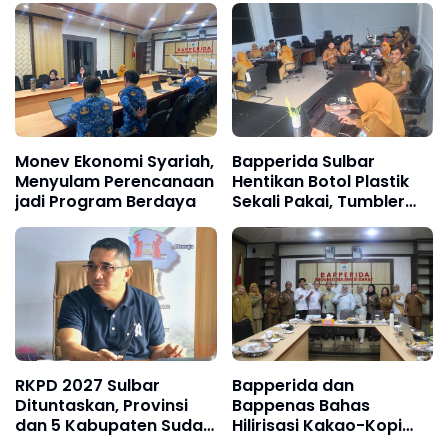
Ungkit Pembangunan
Monev Ekonomi Syariah,
Bapperida Sulbar
Menyulam Perencanaan
Hentikan Botol Plastik
jadi Program Berdaya
Sekali Pakai, Tumbler
Jadi Kewajiban
RKPD 2027 Sulbar
Bapperida dan
Dituntaskan, Provinsi
Bappenas Bahas
dan 5 Kabupaten Sudah
Hilirisasi Kakao-Kopi
Tetap
sebagai Core