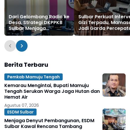
Dari Gelombang Radio ke
Sulbar Perkuat Interv
Desa, Strategi DKPPKB
Gizi Terpadu, Mamas
Sulbar Menjaga
Jadi Garda Percepat
Kesehatan di Musim
Penurunan Stunting
Kering
Berita Terbaru
Pemkab Mamuju Tengah
Kemarau Mengintai, Bupati Mamuju
Tengah Serukan Warga Jaga Hutan dan
Hemat Air
Agustus 07, 2026
ESDM Sulbar
Menjaga Denyut Pembangunan, ESDM
Sulbar Kawal Rencana Tambang