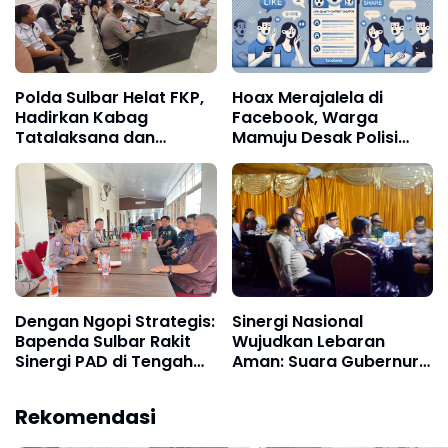
Polda Sulbar Helat FKP,
Hoax Merajalela di
Hadirkan Kabag
Facebook, Warga
Tatalaksana dan
Mamuju Desak Polisi
Pelayanan Jadi Narsum
Siber Bertindak
Dengan Ngopi Strategis:
Sinergi Nasional
Bapenda Sulbar Rakit
Wujudkan Lebaran
Sinergi PAD di Tengah
Aman: Suara Gubernur
Badai Ekonomi
Sulbar dari Ruang
Virtual
Rekomendasi