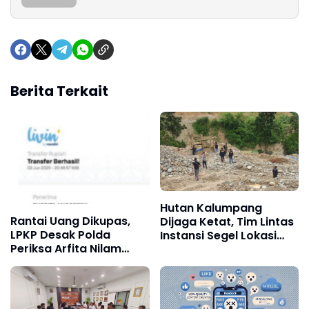
Berita Terkait
Hutan Kalumpang
Rantai Uang Dikupas,
Dijaga Ketat, Tim Lintas
LPKP Desak Polda
Instansi Segel Lokasi
Periksa Arfita Nilam
Tambang Emas Liar
Amri dalam Kasus Suap
SPPG di Polewali
Mandar