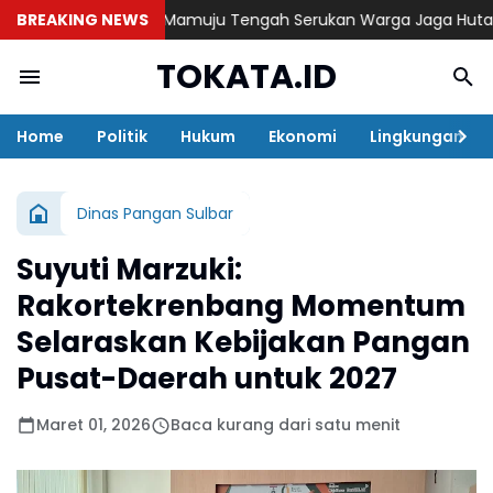
intai, Bupati Mamuju Tengah Serukan Warga Jaga Hutan dan H
BREAKING NEWS
TOKATA.ID
Home
Politik
Hukum
Ekonomi
Lingkungan
Dinas Pangan Sulbar
Suyuti Marzuki:
Rakortekrenbang Momentum
Selaraskan Kebijakan Pangan
Pusat-Daerah untuk 2027
Maret 01, 2026
Baca kurang dari satu menit