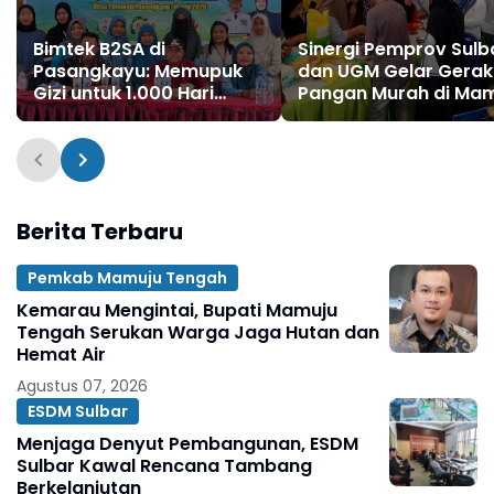
Bimtek B2SA di
Sinergi Pemprov Sulb
Pasangkayu: Memupuk
dan UGM Gelar Gera
Gizi untuk 1.000 Hari
Pangan Murah di Ma
Pertama Kehidupan
Berita Terbaru
Pemkab Mamuju Tengah
Kemarau Mengintai, Bupati Mamuju
Tengah Serukan Warga Jaga Hutan dan
Hemat Air
Agustus 07, 2026
ESDM Sulbar
Menjaga Denyut Pembangunan, ESDM
Sulbar Kawal Rencana Tambang
Berkelanjutan