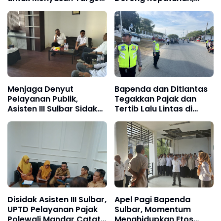
PAD 2027
Genjot PAD Sulbar
Menjaga Denyut
Bapenda dan Ditlantas
Pelayanan Publik,
Tegakkan Pajak dan
Asisten III Sulbar Sidak
Tertib Lalu Lintas di
UPTD Pajak Daerah
Depan Kantor Gubernur
Mamuju
Disidak Asisten III Sulbar,
Apel Pagi Bapenda
UPTD Pelayanan Pajak
Sulbar, Momentum
Polewali Mandar Catat
Menghidupkan Etos