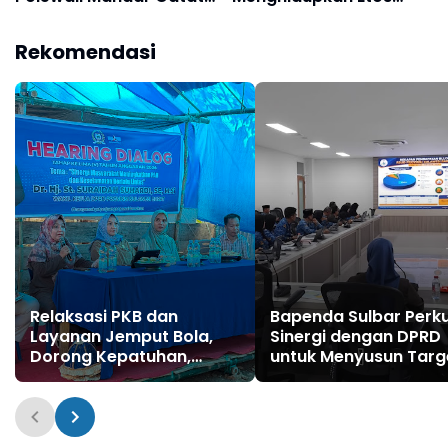
Kehadiran ASN 100
Kerja dan Semangat
Persen
Pelayanan Publik
Rekomendasi
Relaksasi PKB dan
Bapenda Sulbar Perk
Layanan Jemput Bola,
Sinergi dengan DPRD
Dorong Kepatuhan,
untuk Menyusun Targ
Genjot PAD Sulbar
PAD 2027