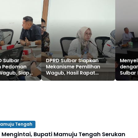
D Sulbar
DPRD Sulbar Siapkan
Menyel
n Pedoman
Mekanisme Pemilihan
dengan
Wagub, Siap
Wagub, Hasil Rapat
Sulbar
sikan ke
Dikonsultasikan ke
Materi
i
Kemendagri
amuju Tengah
Mengintai, Bupati Mamuju Tengah Serukan