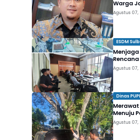
Warga Ja
Agustus 07,
ESDM Sulb
Menjaga 
Rencana
Agustus 07,
Dinas PUP
Merawat 
Menuju P
Agustus 07,