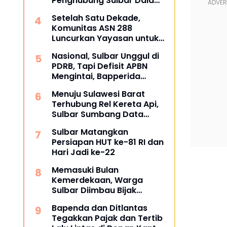
Penghubung Sulbar Dalami
Pengadaan Barang dan
Setelah Satu Dekade,
Jasa
Komunitas ASN 288
Luncurkan Yayasan untuk
Tangani ATS dan
Nasional, Sulbar Unggul di
Kesehatan
PDRB, Tapi Defisit APBN
Mengintai, Bapperida
Siapkan Respons
Menuju Sulawesi Barat
Terhubung Rel Kereta Api,
Sulbar Sumbang Data
untuk Masterplan 2026
Sulbar Matangkan
Persiapan HUT ke-81 RI dan
Hari Jadi ke-22
Memasuki Bulan
Kemerdekaan, Warga
Sulbar Diimbau Bijak
Menyaring Informasi Digital
Bapenda dan Ditlantas
Tegakkan Pajak dan Tertib