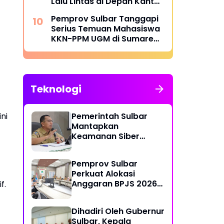
Lalu Lintas di Depan Kantor
Gubernur
Pemprov Sulbar Tanggapi
Serius Temuan Mahasiswa
KKN-PPM UGM di Sumare
dan Tapandullu
Teknologi
ni
Pemerintah Sulbar
Mantapkan
Keamanan Siber
Lewat Pembentukan
TTIS di Provinsi dan
Pemprov Sulbar
Enam Kabupaten
Perkuat Alokasi
Anggaran BPJS 2026
f.
demi Sulbar Sehat
Dihadiri Oleh Gubernur
Sulbar, Kepala