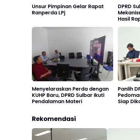
Unsur Pimpinan Gelar Rapat
DPRD Su
Ranperda LPj
Mekanis
Hasil Ra
Kemenda
Menyelaraskan Perda dengan
Panlih 
KUHP Baru, DPRD Sulbar Ikuti
Pedoman
Pendalaman Materi
Siap Dik
Kemenda
Rekomendasi