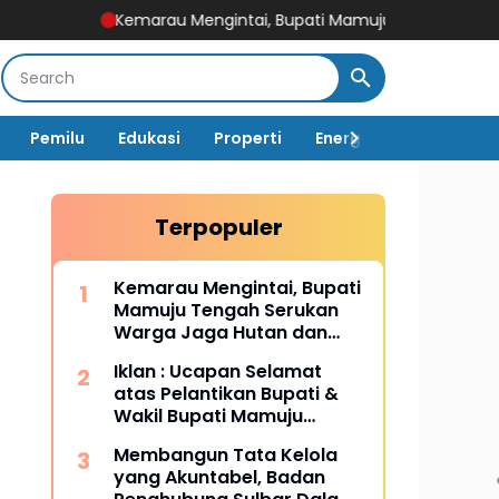
Kemarau Mengintai, Bupati Mamuju Tengah Serukan Warga Ja
Pemilu
Edukasi
Properti
Energi
Pemerintah
Terpopuler
Kemarau Mengintai, Bupati
Mamuju Tengah Serukan
Warga Jaga Hutan dan
Hemat Air
Iklan : Ucapan Selamat
atas Pelantikan Bupati &
Wakil Bupati Mamuju
Tengah
Membangun Tata Kelola
yang Akuntabel, Badan