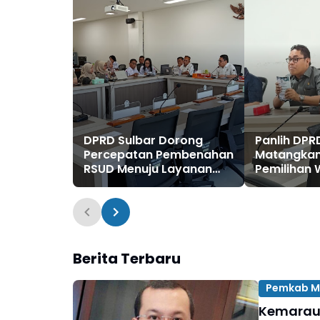
DPRD Sulbar Dorong
Panlih DPR
Percepatan Pembenahan
Matangka
RSUD Menuju Layanan
Pemilihan 
Berbasis Kompetensi
Dikonsulta
Kemendagr
Berita Terbaru
Pemkab M
Kemarau 