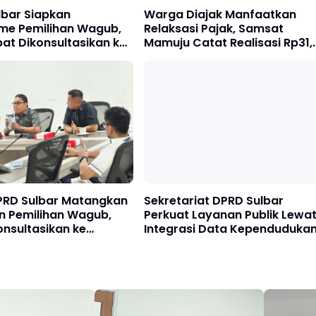
lbar Siapkan
Warga Diajak Manfaatkan
me Pemilihan Wagub,
Relaksasi Pajak, Samsat
pat Dikonsultasikan ke
Mamuju Catat Realisasi Rp31,
gri
Miliar
DPRD Sulbar Matangkan
Sekretariat DPRD Sulbar
 Pemilihan Wagub,
Perkuat Layanan Publik Lewa
onsultasikan ke
Integrasi Data Kependuduka
gri