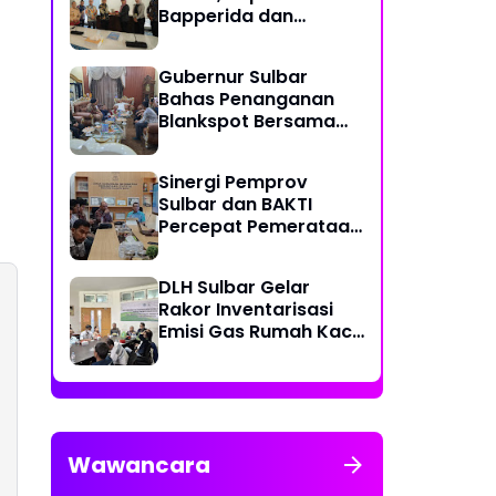
Bapperida dan
Kadiskominfo, Sulbar
Dapat Kuota 161 Kuota
Gubernur Sulbar
Titik Akses Internet
Bahas Penanganan
Blankspot Bersama
BAKTI Komidigi
Sinergi Pemprov
Sulbar dan BAKTI
Percepat Pemerataan
Akses Digital
DLH Sulbar Gelar
Rakor Inventarisasi
Emisi Gas Rumah Kaca
2025
Wawancara