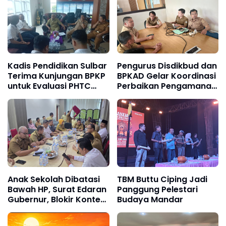
Kadis Pendidikan Sulbar
Pengurus Disdikbud dan
Terima Kunjungan BPKP
BPKAD Gelar Koordinasi
untuk Evaluasi PHTC
Perbaikan Pengamanan
Bidang Pendidikan
Aset Pendidikan
Anak Sekolah Dibatasi
TBM Buttu Ciping Jadi
Bawah HP, Surat Edaran
Panggung Pelestari
Gubernur, Blokir Konten
Budaya Mandar
Ekstrem di Gerbang
Pendidikan Sulbar