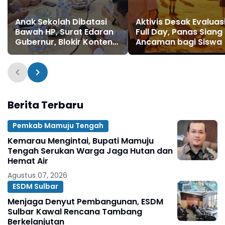
Anak Sekolah Dibatasi
Aktivis Desak Evaluas
Bawah HP, Surat Edaran
Full Day, Panas Siang
Gubernur, Blokir Konten
Ancaman bagi Siswa
Ekstrem di Gerbang
Pendidikan Sulbar
Berita Terbaru
Pemkab Mamuju Tengah
Kemarau Mengintai, Bupati Mamuju
Tengah Serukan Warga Jaga Hutan dan
Hemat Air
Agustus 07, 2026
ESDM Sulbar
Menjaga Denyut Pembangunan, ESDM
Sulbar Kawal Rencana Tambang
Berkelanjutan