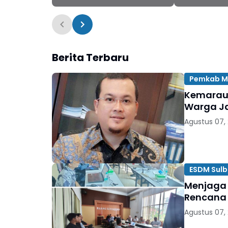
Pembangunan Berbasis
Komitmen 
Hasil
Berita Terbaru
Pemkab M
Kemarau 
Warga Ja
Agustus 07,
ESDM Sulb
Menjaga 
Rencana
Agustus 07,