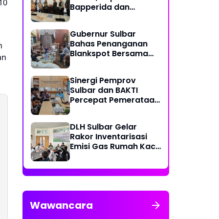
10
Bapperida dan
Kadiskominfo, Sulbar
Dapat Kuota 161 Kuota
Gubernur Sulbar
Titik Akses Internet
Bahas Penanganan
n
Blankspot Bersama
an
BAKTI Komidigi
Sinergi Pemprov
Sulbar dan BAKTI
Percepat Pemerataan
Akses Digital
DLH Sulbar Gelar
Rakor Inventarisasi
Emisi Gas Rumah Kaca
2025
Wawancara