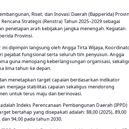
bangunan, Riset, dan Inovasi Daerah (Bapperida) Provin
Rencana Strategis (Renstra) Tahun 2025–2029 sebagai
an penetapan arah kebijakan jangka menengah. Kegiatan
erida Provinsi.
 ini dipimpin langsung oleh Angga Tirta Wijaya, Koordinat
i pejabat fungsional serta seluruh tim penyusun. Angga
tama guna menopang keberlangsungan organisasi, sekalig
ma lima tahun ke depan.
 dan menetapkan target capaian berdasarkan indikator
an menjaga stabilitas capaian sekaligus mendorong
en untuk terus maju dan berinovasi.
n adalah Indeks Perencanaan Pembangunan Daerah (IPPD)
rget bertahap yang disepakati adalah: 88,00 (2025), 89,00
9), dan 94,00 pada tahun 2030.