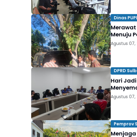
Dinas PUP
Merawat 
Menuju P
Agustus 07,
DPRD Sulb
Hari Jadi
Menyema
Agustus 07,
Pemprov S
Menjaga 