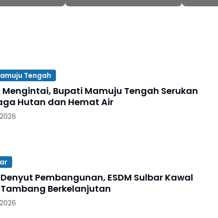
Transparansi
Kapasitas ASN Sulbar
JSM
amuju Tengah
Mengintai, Bupati Mamuju Tengah Serukan
ga Hutan dan Hemat Air
 2026
ar
Denyut Pembangunan, ESDM Sulbar Kawal
 Tambang Berkelanjutan
 2026