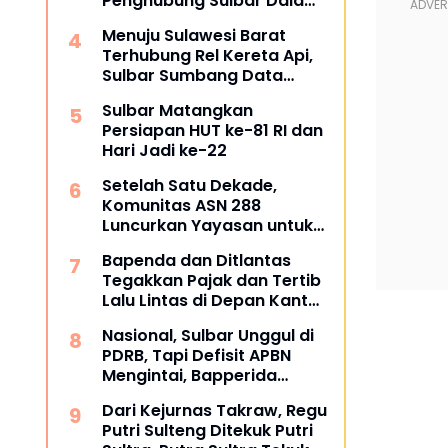
Penghubung Sulbar Dalami
Pengadaan Barang dan
Menuju Sulawesi Barat
Jasa
Terhubung Rel Kereta Api,
Sulbar Sumbang Data
untuk Masterplan 2026
Sulbar Matangkan
Persiapan HUT ke-81 RI dan
Hari Jadi ke-22
Setelah Satu Dekade,
Komunitas ASN 288
Luncurkan Yayasan untuk
Tangani ATS dan
Bapenda dan Ditlantas
Kesehatan
Tegakkan Pajak dan Tertib
Lalu Lintas di Depan Kantor
Gubernur
Nasional, Sulbar Unggul di
PDRB, Tapi Defisit APBN
Mengintai, Bapperida
Siapkan Respons
Dari Kejurnas Takraw, Regu
Putri Sulteng Ditekuk Putri