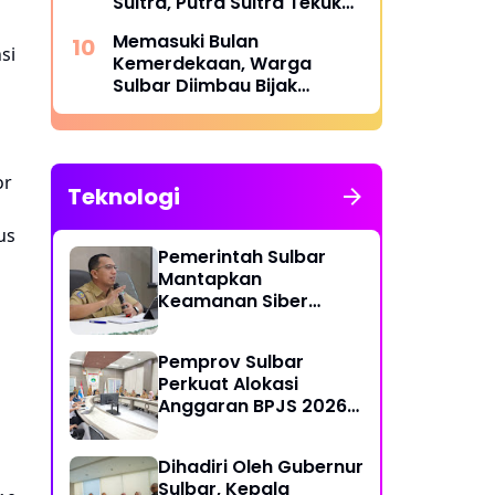
Sultra, Putra Sultra Tekuk
Putra Sulteng
Memasuki Bulan
si
Kemerdekaan, Warga
Sulbar Diimbau Bijak
Menyaring Informasi Digital
or
Teknologi
us
Pemerintah Sulbar
Mantapkan
Keamanan Siber
Lewat Pembentukan
TTIS di Provinsi dan
Pemprov Sulbar
Enam Kabupaten
Perkuat Alokasi
Anggaran BPJS 2026
demi Sulbar Sehat
Dihadiri Oleh Gubernur
Sulbar, Kepala