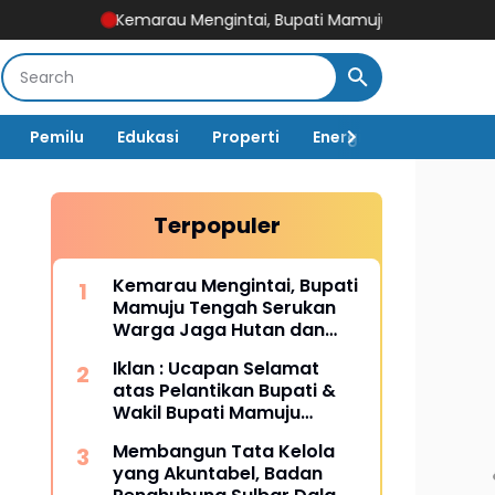
Kemarau Mengintai, Bupati Mamuju Tengah Serukan Warga 
Pemilu
Edukasi
Properti
Energi
Pemerintah
Terpopuler
Kemarau Mengintai, Bupati
Mamuju Tengah Serukan
Warga Jaga Hutan dan
Hemat Air
Iklan : Ucapan Selamat
atas Pelantikan Bupati &
Wakil Bupati Mamuju
Tengah
Membangun Tata Kelola
yang Akuntabel, Badan