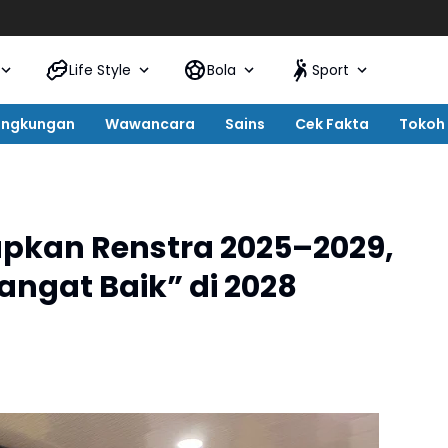
Life Style
Bola
Sport
ingkungan
Wawancara
Sains
Cek Fakta
Tokoh
apkan Renstra 2025–2029,
angat Baik” di 2028