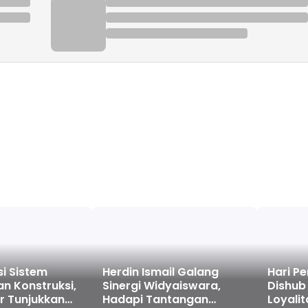
i Sistem
Herdin Ismail Galang
Hari P
n Konstruksi,
Sinergi Widyaiswara,
Dishub
r Tunjukkan
Hadapi Tantangan
Loyalit