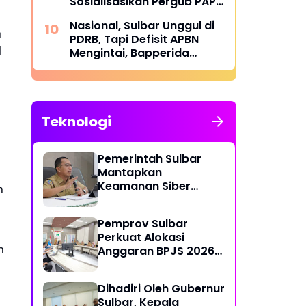
Sosialisasikan Pergub PAP
2025 di Bumi Lalla
Nasional, Sulbar Unggul di
Tassisara
n
PDRB, Tapi Defisit APBN
l
Mengintai, Bapperida
Siapkan Respons
Teknologi
Pemerintah Sulbar
Mantapkan
Keamanan Siber
h
Lewat Pembentukan
TTIS di Provinsi dan
Pemprov Sulbar
Enam Kabupaten
Perkuat Alokasi
n
Anggaran BPJS 2026
demi Sulbar Sehat
Dihadiri Oleh Gubernur
Sulbar, Kepala