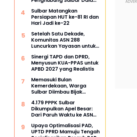
Penghubung Sulbar Dalami
Pengadaan Barang dan
Sulbar Matangkan
Jasa
Persiapan HUT ke-81 RI dan
Hari Jadi ke-22
Setelah Satu Dekade,
Komunitas ASN 288
Luncurkan Yayasan untuk
Tangani ATS dan
Sinergi TAPD dan DPRD,
Kesehatan
Menyusun KUA-PPAS untuk
APBD 2027 yang Realistis
Memasuki Bulan
Kemerdekaan, Warga
Sulbar Diimbau Bijak
Menyaring Informasi Digital
4.179 PPPK Sulbar
Dikumpulkan Apel Besar:
Dari Paruh Waktu ke ASN
Penuh Waktu, Kapan Pasti?
Upaya Optimalisasi PAD,
UPTD PPRD Mamuju Tengah