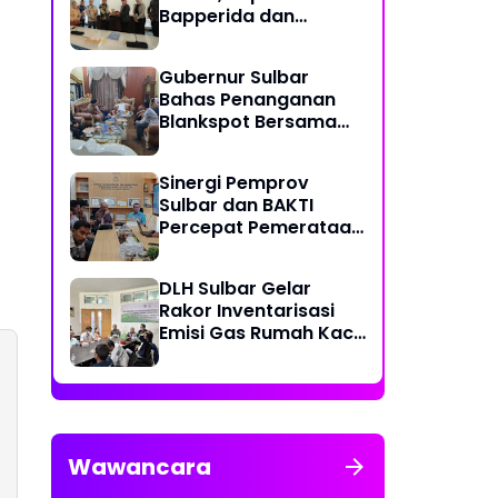
Bapperida dan
Kadiskominfo, Sulbar
Dapat Kuota 161 Kuota
Gubernur Sulbar
Titik Akses Internet
Bahas Penanganan
Blankspot Bersama
BAKTI Komidigi
Sinergi Pemprov
Sulbar dan BAKTI
Percepat Pemerataan
Akses Digital
DLH Sulbar Gelar
Rakor Inventarisasi
Emisi Gas Rumah Kaca
2025
Wawancara