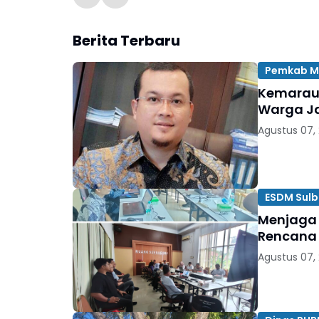
Berita Terbaru
Pemkab M
Kemarau 
Warga Ja
Agustus 07,
ESDM Sulb
Menjaga 
Rencana
Agustus 07,