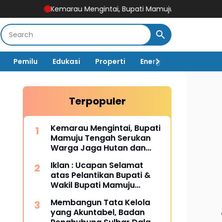
Kemarau Mengintai, Bupati Mamuju Tengah Serukan Warga 
Pemilu
Edukasi
Properti
Energi
Pemerintah
Terpopuler
Kemarau Mengintai, Bupati
Mamuju Tengah Serukan
Warga Jaga Hutan dan
Hemat Air
Iklan : Ucapan Selamat
atas Pelantikan Bupati &
Wakil Bupati Mamuju
Tengah
Membangun Tata Kelola
yang Akuntabel, Badan