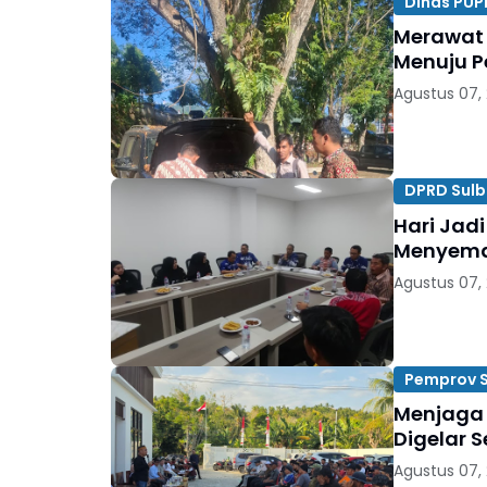
Dinas PUP
Merawat 
Menuju P
Agustus 07,
DPRD Sulb
Hari Jadi
Menyema
Agustus 07,
Pemprov S
Menjaga 
Digelar 
Agustus 07,