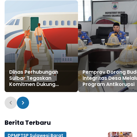
Dinas Perhubungan
Pemprov Dorong Bu
Sulbar Tegaskan
Integritas Desa Melal
Komitmen Dukung
Program Antikorupsi
Peningkatan Konektivitas
dan Transportasi
Berkelanjutan
Berita Terbaru
DPMPTSP Sulawesi Barat