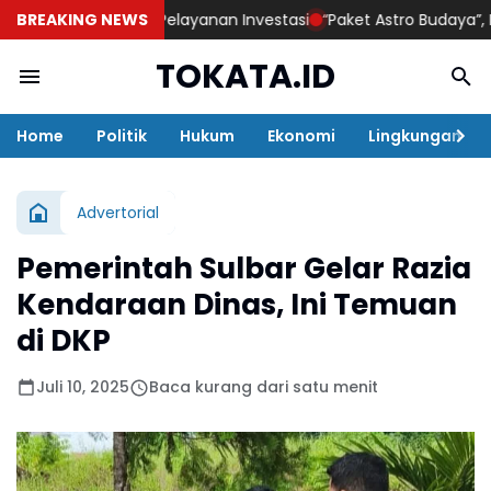
SN dan Kinerja Pelayanan Investasi
BREAKING NEWS
“Paket Astro Budaya”, Ikhtia
TOKATA.ID
Home
Politik
Hukum
Ekonomi
Lingkungan
Advertorial
Pemerintah Sulbar Gelar Razia
Kendaraan Dinas, Ini Temuan
di DKP
Juli 10, 2025
Baca kurang dari satu menit