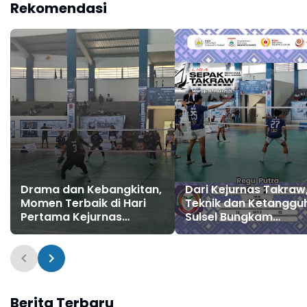
Rekomendasi
Drama dan Kebangkitan,
Dari Kejurnas Takraw
Momen Terbaik di Hari
Teknik dan Ketanggu
Pertama Kejurnas
Sulsel Bungkam
Takraw Sulawesi 2026
Gorontalo di Dua Ba
Berita Terbaru