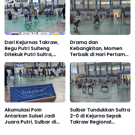
Dari Kejurnas Takraw,
Drama dan
Regu Putri Sulteng
Kebangkitan, Momen
Ditekuk Putri Sultra,
Terbaik di Hari Pertama
Putra Sultra Tekuk Putra
Kejurnas Takraw
Sulteng
Sulawesi 2026
Akumulasi Poin
Sulbar Tundukkan Sultra
Antarkan Sulsel Jadi
2-0 di Kejurna Sepak
Juara Putri, Sulbar di
Takraw Regional
Posisi Dua
Sulawesi