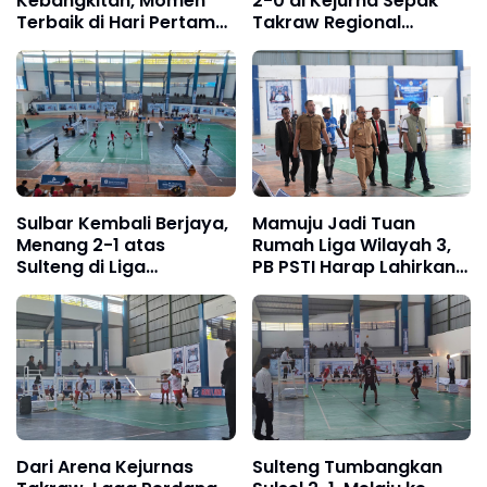
Kebangkitan, Momen
2-0 di Kejurna Sepak
Terbaik di Hari Pertama
Takraw Regional
Kejurnas Takraw
Sulawesi
Sulawesi 2026
Sulbar Kembali Berjaya,
Mamuju Jadi Tuan
Menang 2-1 atas
Rumah Liga Wilayah 3,
Sulteng di Liga
PB PSTI Harap Lahirkan
Sepaktakraw
Atlet Nasional
Dari Arena Kejurnas
Sulteng Tumbangkan