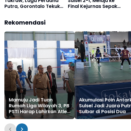
Takraw, Laga Perdana
Sulsel 2-1, Melaju ke
Putra, Gorontalo Tekuk
Final Kejurnas Sepak
Sulut 2;0, Sementera
Takraw Region Sulawesi
Putri Gorontalo Ditekuk
Rekomendasi
Sulbar 0:2
Mamuju Jadi Tuan
Akumulasi Poin Antar
Rumah Liga Wilayah 3, PB
Sulsel Jadi Juara Putr
PSTI Harap Lahirkan Atlet
Sulbar di Posisi Dua
Nasional