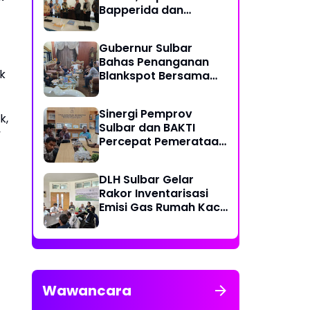
Bapperida dan
Kadiskominfo, Sulbar
Dapat Kuota 161 Kuota
Gubernur Sulbar
Titik Akses Internet
Bahas Penanganan
k
Blankspot Bersama
BAKTI Komidigi
Sinergi Pemprov
k,
Sulbar dan BAKTI
”
Percepat Pemerataan
Akses Digital
DLH Sulbar Gelar
Rakor Inventarisasi
Emisi Gas Rumah Kaca
2025
Wawancara