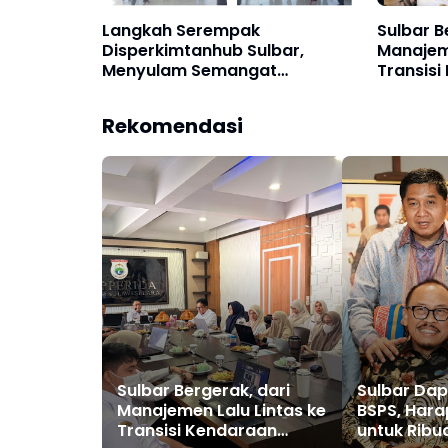
Langkah Serempak
Sulbar B
Disperkimtanhub Sulbar,
Manajeme
Menyulam Semangat
Transis
Kemerdekaan Lewat GJK Fun
Emisi
Rekomendasi
Sulbar Bergerak, dari
Sulbar Dap
Manajemen Lalu Lintas ke
BSPS, Hara
Transisi Kendaraan
untuk Ribu