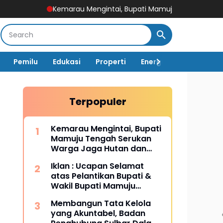
Kemarau Mengintai, Bupati Mamuju Tengah Serukan Warga Jag
Pemilu
Edukasi
Properti
Energi
Pemerintah
Terpopuler
Kemarau Mengintai, Bupati
Mamuju Tengah Serukan
Warga Jaga Hutan dan
Hemat Air
Iklan : Ucapan Selamat
atas Pelantikan Bupati &
Wakil Bupati Mamuju
Tengah
Membangun Tata Kelola
yang Akuntabel, Badan