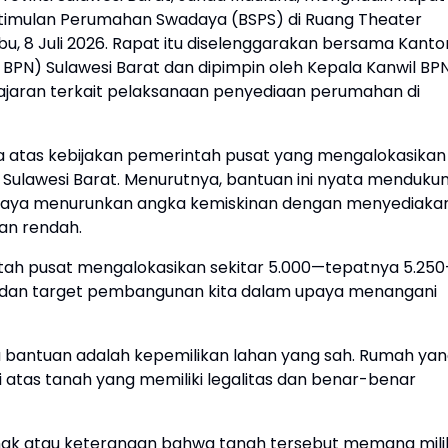
timulan Perumahan Swadaya (BSPS) di Ruang Theater
bu, 8 Juli 2026. Rapat itu diselenggarakan bersama Kanto
BPN) Sulawesi Barat dan dipimpin oleh Kepala Kanwil BP
iri jajaran terkait pelaksanaan penyediaan perumahan di
atas kebijakan pemerintah pusat yang mengalokasikan
 Sulawesi Barat. Menurutnya, bantuan ini nyata menduku
paya menurunkan angka kemiskinan dengan menyediaka
an rendah.
tah pusat mengalokasikan sekitar 5.000—tepatnya 5.25
m dan target pembangunan kita dalam upaya menangani
bantuan adalah kepemilikan lahan yang sah. Rumah ya
di atas tanah yang memiliki legalitas dan benar-benar
 hak atau keterangan bahwa tanah tersebut memang mili