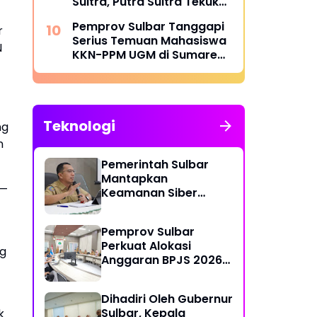
Sultra, Putra Sultra Tekuk
Putra Sulteng
Pemprov Sulbar Tanggapi
r
Serius Temuan Mahasiswa
N
KKN-PPM UGM di Sumare
dan Tapandullu
Teknologi
ng
n
Pemerintah Sulbar
Mantapkan
0—
Keamanan Siber
Lewat Pembentukan
TTIS di Provinsi dan
Pemprov Sulbar
Enam Kabupaten
Perkuat Alokasi
ng
Anggaran BPJS 2026
demi Sulbar Sehat
Dihadiri Oleh Gubernur
Sulbar, Kepala
k