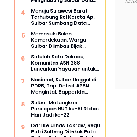
Penghubung Sulbar Dalami
Pengadaan Barang dan
Menuju Sulawesi Barat
Jasa
Terhubung Rel Kereta Api,
Sulbar Sumbang Data
untuk Masterplan 2026
Memasuki Bulan
Kemerdekaan, Warga
Sulbar Diimbau Bijak
Menyaring Informasi Digital
Setelah Satu Dekade,
Komunitas ASN 288
Luncurkan Yayasan untuk
Tangani ATS dan
Nasional, Sulbar Unggul di
Kesehatan
PDRB, Tapi Defisit APBN
Mengintai, Bapperida
Siapkan Respons
Sulbar Matangkan
Persiapan HUT ke-81 RI dan
Hari Jadi ke-22
Dari Kejurnas Takraw, Regu
Putri Sulteng Ditekuk Putri