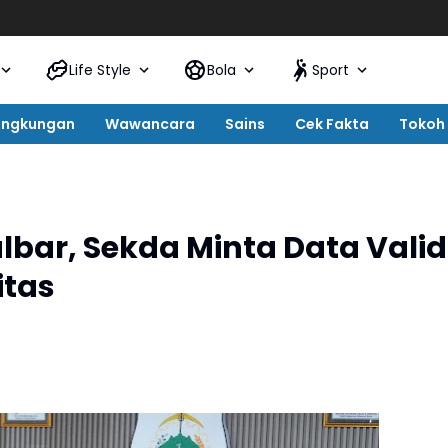
Life Style
Bola
Sport
ingkungan
Wawancara
Sains
Cek Fakta
Tokoh
lbar, Sekda Minta Data Valid
itas