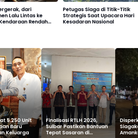
ergerak, dari
Petugas Siaga di Titik-Titik
n Lalu Lintas ke
Strategis Saat Upacara Hari
i Kendaraan Rendah
Kesadaran Nasional
at 5.250 Unit
Finalisasi RTLH 2026,
Disper
pan Baru
Sulbar Pastikan Bantuan
Siagak
an Keluarga
Tepat Sasaran di
Amanka