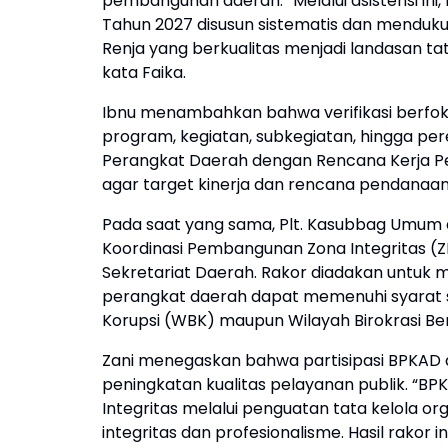
pembangunan daerah. “Melalui asistensi in
Tahun 2027 disusun sistematis dan mendu
Renja yang berkualitas menjadi landasan ta
kata Faika.
Ibnu menambahkan bahwa verifikasi berfokus
program, kegiatan, subkegiatan, hingga pe
Perangkat Daerah dengan Rencana Kerja Pe
agar target kinerja dan rencana pendanaan 
Pada saat yang sama, Plt. Kasubbag Umum 
Koordinasi Pembangunan Zona Integritas (ZI
Sekretariat Daerah. Rakor diadakan untuk
perangkat daerah dapat memenuhi syarat se
Korupsi (WBK) maupun Wilayah Birokrasi Be
Zani menegaskan bahwa partisipasi BPKAD a
peningkatan kualitas pelayanan publik. 
Integritas melalui penguatan tata kelola org
integritas dan profesionalisme. Hasil rakor