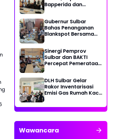
Bapperida dan
Kadiskominfo, Sulbar
Dapat Kuota 161 Kuota
Gubernur Sulbar
Titik Akses Internet
Bahas Penanganan
Blankspot Bersama
BAKTI Komidigi
Sinergi Pemprov
an
Sulbar dan BAKTI
Percepat Pemerataan
Akses Digital
DLH Sulbar Gelar
n
Rakor Inventarisasi
ng
Emisi Gas Rumah Kaca
2025
6
Wawancara