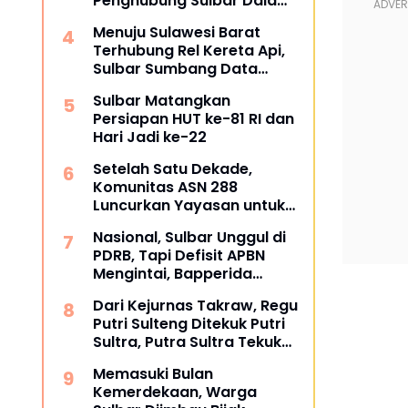
Penghubung Sulbar Dalami
Pengadaan Barang dan
Menuju Sulawesi Barat
Jasa
Terhubung Rel Kereta Api,
Sulbar Sumbang Data
untuk Masterplan 2026
Sulbar Matangkan
Persiapan HUT ke-81 RI dan
Hari Jadi ke-22
Setelah Satu Dekade,
Komunitas ASN 288
Luncurkan Yayasan untuk
Tangani ATS dan
Nasional, Sulbar Unggul di
Kesehatan
PDRB, Tapi Defisit APBN
Mengintai, Bapperida
Siapkan Respons
Dari Kejurnas Takraw, Regu
Putri Sulteng Ditekuk Putri
Sultra, Putra Sultra Tekuk
Putra Sulteng
Memasuki Bulan
Kemerdekaan, Warga