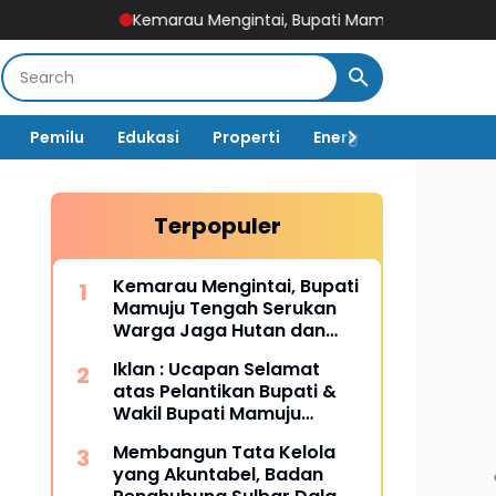
Kemarau Mengintai, Bupati Mamuju Tengah Serukan Warga J
Pemilu
Edukasi
Properti
Energi
Pemerintah
Terpopuler
Kemarau Mengintai, Bupati
Mamuju Tengah Serukan
Warga Jaga Hutan dan
Hemat Air
Iklan : Ucapan Selamat
atas Pelantikan Bupati &
Wakil Bupati Mamuju
Tengah
Membangun Tata Kelola
yang Akuntabel, Badan