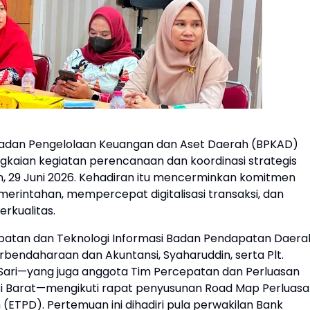
Badan Pengelolaan Keuangan dan Aset Daerah (BPKAD)
angkaian kegiatan perencanaan dan koordinasi strategis
n, 29 Juni 2026. Kehadiran itu mencerminkan komitmen
rintahan, mempercepat digitalisasi transaksi, dan
rkualitas.
patan dan Teknologi Informasi Badan Pendapatan Daera
rbendaharaan dan Akuntansi, Syaharuddin, serta Plt.
 Sari—yang juga anggota Tim Percepatan dan Perluasan
wesi Barat—mengikuti rapat penyusunan Road Map Perluas
 (ETPD). Pertemuan ini dihadiri pula perwakilan Bank