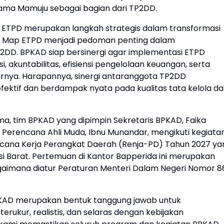
tama Mamuju sebagai bagian dari TP2DD.
TPD merupakan langkah strategis dalam transformasi
ad Map ETPD menjadi pedoman penting dalam
2DD. BPKAD siap bersinergi agar implementasi ETPD
, akuntabilitas, efisiensi pengelolaan keuangan, serta
arnya. Harapannya, sinergi antaranggota TP2DD
ktif dan berdampak nyata pada kualitas tata kelola d
ma, tim BPKAD yang dipimpin Sekretaris BPKAD, Faika
 Perencana Ahli Muda, Ibnu Munandar, mengikuti kegiata
Rencana Kerja Perangkat Daerah (Renja-PD) Tahun 2027 ya
si Barat. Pertemuan di Kantor Bapperida ini merupakan
aimana diatur Peraturan Menteri Dalam Negeri Nomor 8
PKAD merupakan bentuk tanggung jawab untuk
ukur, realistis, dan selaras dengan kebijakan