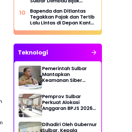
Sulbar Diimbau Bijak
Menyaring Informasi Digital
Bapenda dan Ditlantas
Tegakkan Pajak dan Tertib
Lalu Lintas di Depan Kantor
Gubernur
Teknologi
Pemerintah Sulbar
Mantapkan
Keamanan Siber
Lewat Pembentukan
TTIS di Provinsi dan
Pemprov Sulbar
Enam Kabupaten
h
Perkuat Alokasi
Anggaran BPJS 2026
demi Sulbar Sehat
an
Dihadiri Oleh Gubernur
Sulbar, Kepala