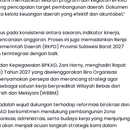
i, kami memastikan seluruh program dan kegiatan BPKAD
kung pencapaian target pembangunan daerah. Dokumen
ta kelola keuangan daerah yang efektif dan akuntabel,”
 pada konsistensi antara sasaran, indikator kinerja,
rencanaan anggaran. Proses ini juga memadankan Renja
merintah Daerah (RKPD) Provinsi Sulawesi Barat 2027
terintegrasi dengan baik.
dan Kepegawaian BPKAD, Zani Harny, menghadiri Rapat
) Tahun 2027 yang diselenggarakan Biro Organisasi
 menyamakan persepsi dan merancang strategi agar
bagai satuan kerja berpredikat Wilayah Bebas dari
rsih dan Melayani (WBBM).
dalah wujud dukungan terhadap reformasi birokrasi dan
“BPKAD berkomitmen mendukung pembangunan Zona
anisasi, administrasi, serta budaya kerja yang menjunjung
 ini akan menjadi acuan langkah strategis kami dalam