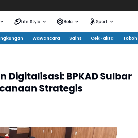
Life Style
Bola
Sport
ingkungan
Wawancara
Sains
Cek Fakta
Tokoh
n Digitalisasi: BPKAD Sulbar
ncanaan Strategis