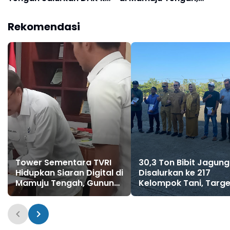
151 Warga
Gunung Tanase Jadi
Opsi Pemindahan
Rekomendasi
Tower Sementara TVRI
30,3 Ton Bibit Jagung
Hidupkan Siaran Digital di
Disalurkan ke 217
Mamuju Tengah, Gunung
Kelompok Tani, Targe
Tanase Jadi Opsi
2.020 Hektar
Pemindahan