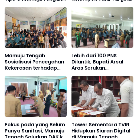
Dimulai
2.020 Hektar
Mamuju Tengah
Lebih dari 100 PNS
Sosialisasi Pencegahan
Dilantik, Bupati Arsal
Kekerasan terhadap
Aras Serukan
Perempuan dan Anak
Pengabdian di Mamuju
Tengah
Fokus pada yang Belum
Tower Sementara TVRI
Punya Sanitasi, Mamuju
Hidupkan Siaran Digital
Tengah Salurkan DAK ke
di Mamuju Tengah,