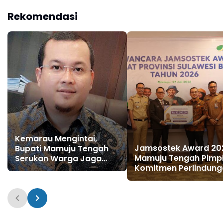
Kebersamaan
Rekomendasi
Kemarau Mengintai,
Jamsostek Award 20
Bupati Mamuju Tengah
Mamuju Tengah Pimp
Serukan Warga Jaga
Komitmen Perlindun
Hutan dan Hemat Air
Pekerja di Sulbar