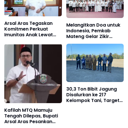
Arsal Aras Tegaskan
Melangitkan Doa untuk
Komitmen Perkuat
Indonesia, Pemkab
Imunitas Anak Lewat
Mateng Gelar Zikir
Program BIAS
Kebangsaan
30,3 Ton Bibit Jagung
Disalurkan ke 217
Kelompok Tani, Target
2.020 Hektar
Kafilah MTQ Mamuju
Tengah Dilepas, Bupati
Arsal Aras Pesankan
Semangat dan