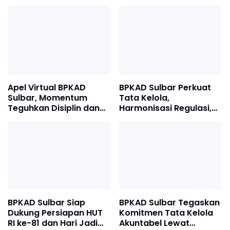
BMD
hingga 12 Agustus
Apel Virtual BPKAD
BPKAD Sulbar Perkuat
Sulbar, Momentum
Tata Kelola,
Teguhkan Disiplin dan
Harmonisasi Regulasi,
Soliditas ASN
Jamsostek Award, dan
Penyelesaian Temuan
BPK
BPKAD Sulbar Siap
BPKAD Sulbar Tegaskan
Dukung Persiapan HUT
Komitmen Tata Kelola
RI ke-81 dan Hari Jadi
Akuntabel Lewat