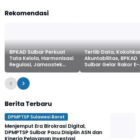
Sulbar ke-22
Pembahasan TPP dan
Coretax
Rekomendasi
BPKAD Sulbar Perkuat
Tertib Data, Kokohka
Tata Kelola, Harmonisasi
Akuntabilitas, BPKAD
Regulasi, Jamsostek
Sulbar Gelar Rakor E-
Award, dan Penyelesaian
BMD
Temuan BPK
Berita Terbaru
DPMPTSP Sulawesi Barat
Menjemput Era Birokrasi Digital,
DPMPTSP Sulbar Pacu Disiplin ASN dan
Kinerja Pelayanan Investasi