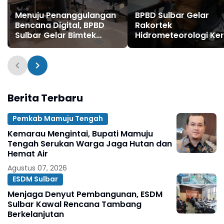
Menuju Penanggulangan
BPBD Sulbar Gelar
Bencana Digital, BPBD
Rakortek
Sulbar Gelar Bimtek
Hidrometeorologi Ker
SILINCAH
Perkuat Kesiapsiaga
Hadapi Musim Kemar
Berita Terbaru
Pemkab Mamuju Tengah
Kemarau Mengintai, Bupati Mamuju
Tengah Serukan Warga Jaga Hutan dan
Hemat Air
Agustus 07, 2026
ESDM Sulbar
Menjaga Denyut Pembangunan, ESDM
Sulbar Kawal Rencana Tambang
Berkelanjutan