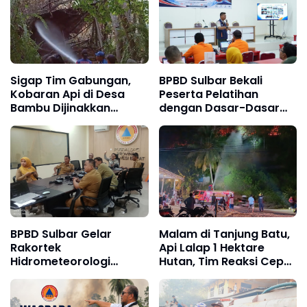
Sigap Tim Gabungan,
BPBD Sulbar Bekali
Kobaran Api di Desa
Peserta Pelatihan
Bambu Dijinakkan
dengan Dasar-Dasar
Sebelum Meluas
Penanggulangan
Bencana
BPBD Sulbar Gelar
Malam di Tanjung Batu,
Rakortek
Api Lalap 1 Hektare
Hidrometeorologi
Hutan, Tim Reaksi Cepat
Kering, Perkuat
Dikerahkan
Kesiapsiagaan Hadapi
Musim Kemarau