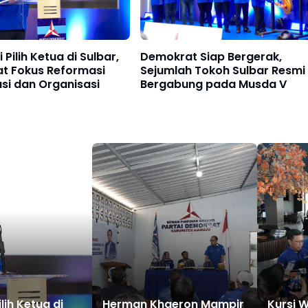
Pilih Ketua di Sulbar,
Demokrat Siap Bergerak,
t Fokus Reformasi
Sejumlah Tokoh Sulbar Resmi
si dan Organisasi
Bergabung pada Musda V
lih Ketua di
Herman Khaeron Mampir
Kursi 