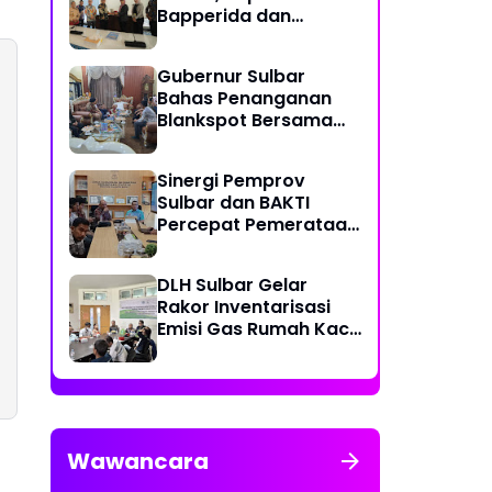
Bapperida dan
Kadiskominfo, Sulbar
Dapat Kuota 161 Kuota
Gubernur Sulbar
Titik Akses Internet
Bahas Penanganan
Blankspot Bersama
BAKTI Komidigi
Sinergi Pemprov
Sulbar dan BAKTI
Percepat Pemerataan
Akses Digital
DLH Sulbar Gelar
Rakor Inventarisasi
Emisi Gas Rumah Kaca
2025
Wawancara