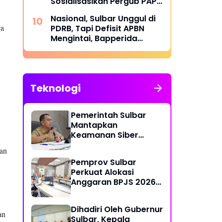
Sosialisasikan Pergub PAP
2025 di Bumi Lalla
Nasional, Sulbar Unggul di
Tassisara
ga
PDRB, Tapi Defisit APBN
Mengintai, Bapperida
Siapkan Respons
Teknologi
Pemerintah Sulbar
Mantapkan
Keamanan Siber
Lewat Pembentukan
nan
TTIS di Provinsi dan
Pemprov Sulbar
Enam Kabupaten
Perkuat Alokasi
Anggaran BPJS 2026
demi Sulbar Sehat
Dihadiri Oleh Gubernur
an
Sulbar, Kepala