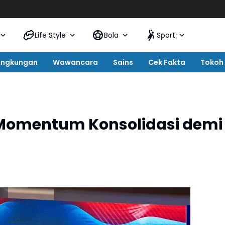
Life Style
Bola
Sport
ingkungan
Wawancara
Sains
Cek Fakta
Tokoh
 Momentum Konsolidasi demi