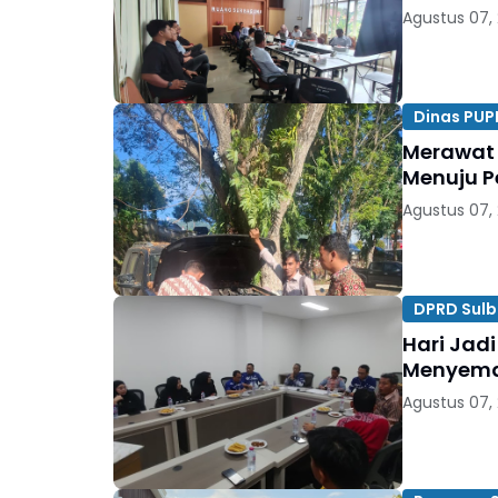
Agustus 07,
Dinas PUP
Merawat 
Menuju P
Agustus 07,
DPRD Sulb
Hari Jadi
Menyema
Agustus 07,