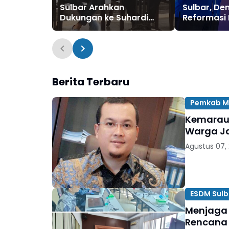
Sulbar Arahkan
Sulbar, De
Dukungan ke Suhardi
Reformasi 
Duka untuk Periode
dan Organi
2026–2031
Berita Terbaru
Pemkab M
Kemarau 
Warga Ja
Agustus 07,
ESDM Sulb
Menjaga 
Rencana