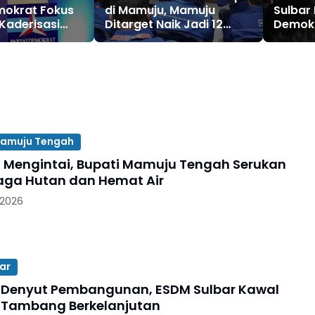
mokrat Fokus
di Mamuju, Mamuju
Sulbar
Kaderisasi
Ditarget Naik Jadi 12
Demokr
sasi
Kursi di Pileh Mendatang
Pilihan
Duka
amuju Tengah
Mengintai, Bupati Mamuju Tengah Serukan
ga Hutan dan Hemat Air
 2026
ar
Denyut Pembangunan, ESDM Sulbar Kawal
 Tambang Berkelanjutan