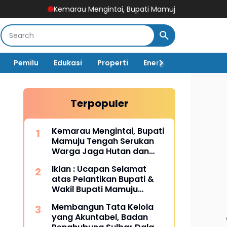
Kemarau Mengintai, Bupati Mamuju Tengah Serukan Warga Jag
Pemilu
Edukasi
Properti
Energi
Pemerintah
Terpopuler
Kemarau Mengintai, Bupati
Mamuju Tengah Serukan
Warga Jaga Hutan dan
Hemat Air
Iklan : Ucapan Selamat
atas Pelantikan Bupati &
Wakil Bupati Mamuju
Tengah
Membangun Tata Kelola
yang Akuntabel, Badan