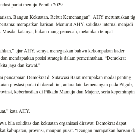
ndasi partai menuju Pemilu 2029.
Barisan, Bangun Kekuatan, Rebut Kemenangan”, AHY merumuskan ti
r pertama: merapatkan barisan. Menurut AHY, soliditas internal menjadi
an. Musda, katanya, bukan ruang pemecah, melainkan tempat
goyahkan,” ujar AHY, seraya menegaskan bahwa kekompakan kader
 dan mendapatkan posisi strategis dalam pemerintahan. “Demokrat
 kita jaga dan kawal.”
ai pencapaian Demokrat di Sulawesi Barat merupakan modal penting
an prestasi partai di daerah ini, antara lain kemenangan pada Pilgub,
ovinsi, keberhasilan di Pilkada Mamuju dan Majene, serta kepemimpi
kuat,” kata AHY.
wa bila soliditas dan kekuatan organisasi dirawat, Demokrat dapat
ngkat kabupaten, provinsi, maupun pusat. “Dengan merapatkan barisan d