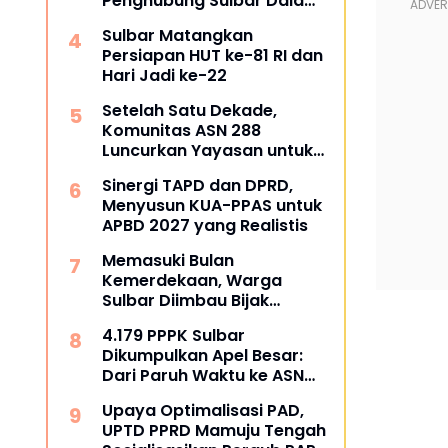
Penghubung Sulbar Dalami
Pengadaan Barang dan
Sulbar Matangkan
Jasa
Persiapan HUT ke-81 RI dan
Hari Jadi ke-22
Setelah Satu Dekade,
Komunitas ASN 288
Luncurkan Yayasan untuk
Tangani ATS dan
Sinergi TAPD dan DPRD,
Kesehatan
Menyusun KUA-PPAS untuk
APBD 2027 yang Realistis
Memasuki Bulan
Kemerdekaan, Warga
Sulbar Diimbau Bijak
Menyaring Informasi Digital
4.179 PPPK Sulbar
Dikumpulkan Apel Besar:
Dari Paruh Waktu ke ASN
Penuh Waktu, Kapan Pasti?
Upaya Optimalisasi PAD,
UPTD PPRD Mamuju Tengah