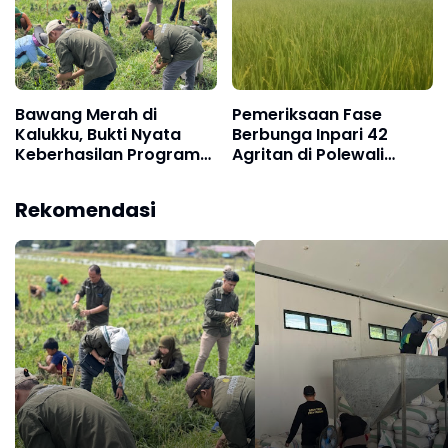
Bawang Merah di
Pemeriksaan Fase
Kalukku, Bukti Nyata
Berbunga Inpari 42
Keberhasilan Program
Agritan di Polewali
Gubernur Sulawesi
Mandar: Tanaman
Barat
Seragam, Bebas Hama
Rekomendasi