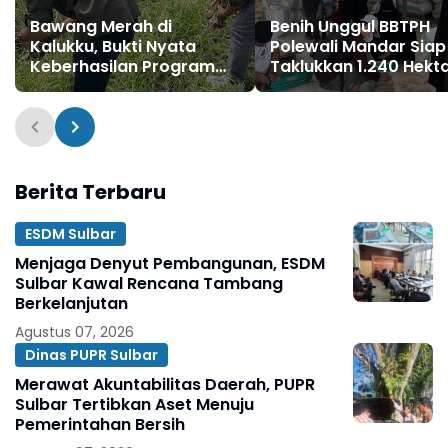
Bawang Merah di
Benih Unggul BBTPH
Kalukku, Bukti Nyata
Polewali Mandar Siap
Keberhasilan Program
Taklukkan 1.240 Hekt
Gubernur Sulawesi Barat
Sawah
Berita Terbaru
ESDM Sulbar
Menjaga Denyut Pembangunan, ESDM
Sulbar Kawal Rencana Tambang
Berkelanjutan
Agustus 07, 2026
Dinas PUPR Sulbar
Merawat Akuntabilitas Daerah, PUPR
Sulbar Tertibkan Aset Menuju
Pemerintahan Bersih