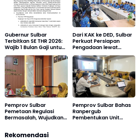
Gubernur Sulbar
Dari KAK ke DED, Sulbar
Terbitkan SE THR 2026:
Perkuat Persiapan
Wajib 1 Bulan Gaji untuk
Pengadaan lewat
Pekerja
Clearing House
Pemprov Sulbar
Pemprov Sulbar Bahas
Pemetaan Regulasi
Ranpergub
Bermasalah, Wujudkan
Pembentukan Unit
Panca Daya
Layanan Klinik Pratama
Berperspektif HAM
Rekomendasi