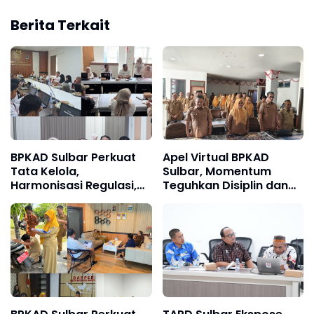
Berita Terkait
BPKAD Sulbar Perkuat
Apel Virtual BPKAD
Tata Kelola,
Sulbar, Momentum
Harmonisasi Regulasi,
Teguhkan Disiplin dan
Jamsostek Award, dan
Soliditas ASN
Penyelesaian Temuan
BPK