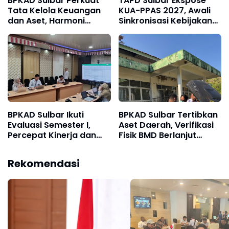
BPKAD Sulbar Perkuat
TAPD Sulbar Ekspose
Tata Kelola Keuangan
KUA-PPAS 2027, Awali
dan Aset, Harmoni
Sinkronisasi Kebijakan
Perencanaan Menuju
Anggaran Bersama
APBD 2027
DPRD
BPKAD Sulbar Ikuti
BPKAD Sulbar Tertibkan
Evaluasi Semester I,
Aset Daerah, Verifikasi
Percepat Kinerja dan
Fisik BMD Berlanjut
Penyerapan Anggaran
hingga 12 Agustus
Rekomendasi