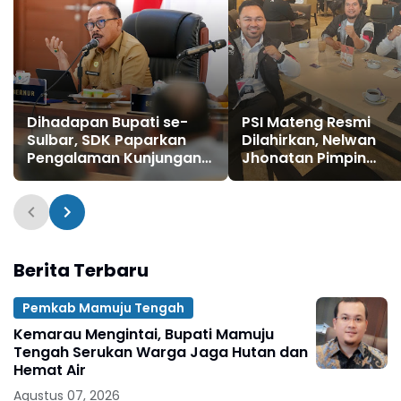
Dihadapan Bupati se-
PSI Mateng Resmi
Sulbar, SDK Paparkan
Dilahirkan, Nelwan
Pengalaman Kunjungan
Jhonatan Pimpin
Tiongkok
Pasukan Jokowi-
Kaesang Hadapi Pemi
2029
Berita Terbaru
Pemkab Mamuju Tengah
Kemarau Mengintai, Bupati Mamuju
Tengah Serukan Warga Jaga Hutan dan
Hemat Air
Agustus 07, 2026