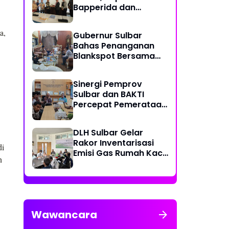
Bapperida dan
Kadiskominfo, Sulbar
Dapat Kuota 161 Kuota
a,
Gubernur Sulbar
Titik Akses Internet
Bahas Penanganan
Blankspot Bersama
BAKTI Komidigi
Sinergi Pemprov
Sulbar dan BAKTI
Percepat Pemerataan
Akses Digital
DLH Sulbar Gelar
Rakor Inventarisasi
di
Emisi Gas Rumah Kaca
n
2025
Wawancara