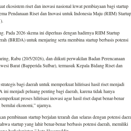
t ekosistem riset dan inovasi nasional lewat pembiayaan bagi startup
ah Skema Pendanaan Riset dan Inovasi untuk Indonesia Maju (RIIM) Startup
).
g. Pada 2026 skema ini diperluas dengan hadirnya RIIM Startup
ah (BRIDA) untuk menjaring serta membina startup berbasis potensi
aring, Rabu (20/5/2026), dan diikuti perwakilan Badan Perencanaan
wesi Barat (Bapperida Sulbar), termasuk Kepala Bidang Riset dan
egis bagi daerah untuk memperkuat hilirisasi hasil riset menjadi
ini menjadi peluang penting bagi daerah, karena tidak hanya
emperkuat proses hilirisasi inovasi agar hasil riset dapat benar-benar
bernilai ekonomi,” ujarnya.
 pembinaan startup berjalan terarah dan selaras dengan potensi daer
hwa startup yang lahir benar-benar berbasis potensi daerah, memiliki
ang berkelanjutan,” kata Hasanuddin.