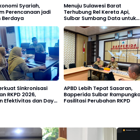
konomi Syariah,
Menuju Sulawesi Barat
m Perencanaan jadi
Terhubung Rel Kereta Api,
 Berdaya
Sulbar Sumbang Data untuk
Masterplan 2026
erkuat Sinkronisasi
APBD Lebih Tepat Sasaran,
an RKPD 2026,
Bapperida Sulbar Rampungk
 Efektivitas dan Daya
Fasilitasi Perubahan RKPD
Pembangunan