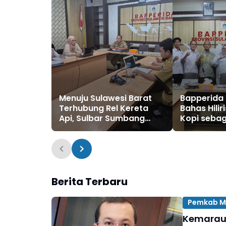
Menuju Sulawesi Barat
Bapperida
Terhubung Rel Kereta
Bahas Hilir
Api, Sulbar Sumbang
Kopi sebag
Data untuk Masterplan
Competenc
2026
Berita Terbaru
Pemkab M
Kemarau 