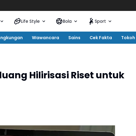
Life Style
Bola
Sport
ingkungan
Wawancara
Sains
Cek Fakta
Tokoh
luang Hilirisasi Riset untuk