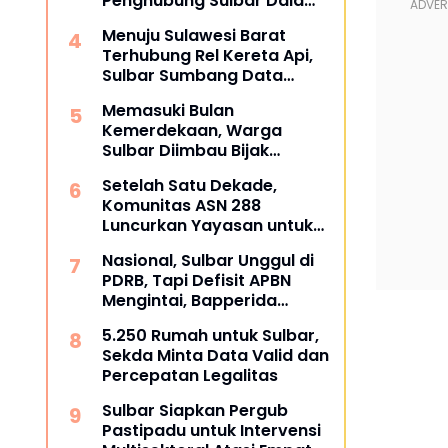
Penghubung Sulbar Dalami
Pengadaan Barang dan
Menuju Sulawesi Barat
Jasa
Terhubung Rel Kereta Api,
Sulbar Sumbang Data
untuk Masterplan 2026
Memasuki Bulan
Kemerdekaan, Warga
Sulbar Diimbau Bijak
Menyaring Informasi Digital
Setelah Satu Dekade,
Komunitas ASN 288
Luncurkan Yayasan untuk
Tangani ATS dan
Nasional, Sulbar Unggul di
Kesehatan
PDRB, Tapi Defisit APBN
Mengintai, Bapperida
Siapkan Respons
5.250 Rumah untuk Sulbar,
Sekda Minta Data Valid dan
Percepatan Legalitas
Sulbar Siapkan Pergub
Pastipadu untuk Intervensi