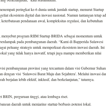
menempati peringkat ke-6 dunia untuk jumlah startup, menurut Startup
liat ekosistem digital dan inovasi nasional. Namun tantangan tetap ad
), keterbatasan pendanaan awal, kompleksitas regulasi, dan kebutuhan
M., menyebut program RIIM Startup BRIDA sebagai momentum untuk
g berdampak pada pembangunan daerah. “Kami di Bapperida Sulawesi
i peluang strategis untuk memperkuat ekosistem inovasi daerah. Ini
lokal yang tidak hanya inovatif, tetapi juga mampu memberikan nilai
isi pembangunan provinsi yang tercantum dalam visi Gubernur Suhar
lan dengan visi ‘Sulawesi Barat Maju dan Sejahtera’. Melalui inovasi da
ah berjalan lebih efektif, inklusif, dan berkelanjutan,” tuturnya.
set BRIN, perguruan tinggi, atau lembaga riset.
ngan daerah untuk menjaring startup berbasis potensi lokal.