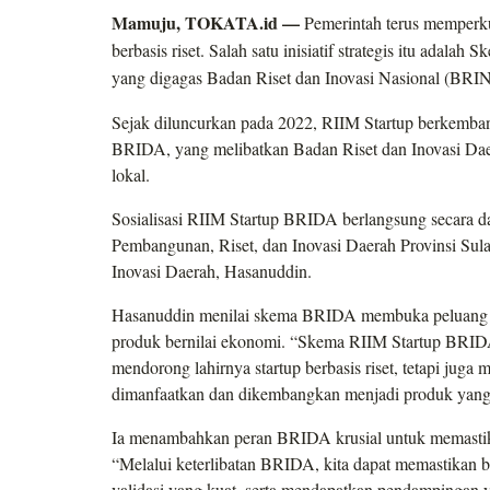
Mamuju, TOKATA.id —
Pemerintah terus memperkua
berbasis riset. Salah satu inisiatif strategis itu adal
yang digagas Badan Riset dan Inovasi Nasional (BRIN
Sejak diluncurkan pada 2022, RIIM Startup berkemban
BRIDA, yang melibatkan Badan Riset dan Inovasi Daer
lokal.
Sosialisasi RIIM Startup BRIDA berlangsung secara d
Pembangunan, Riset, dan Inovasi Daerah Provinsi Sula
Inovasi Daerah, Hasanuddin.
Hasanuddin menilai skema BRIDA membuka peluang strat
produk bernilai ekonomi. “Skema RIIM Startup BRIDA 
mendorong lahirnya startup berbasis riset, tetapi juga m
dimanfaatkan dan dikembangkan menjadi produk yang 
Ia menambahkan peran BRIDA krusial untuk memastikan
“Melalui keterlibatan BRIDA, kita dapat memastikan ba
validasi yang kuat, serta mendapatkan pendampingan y