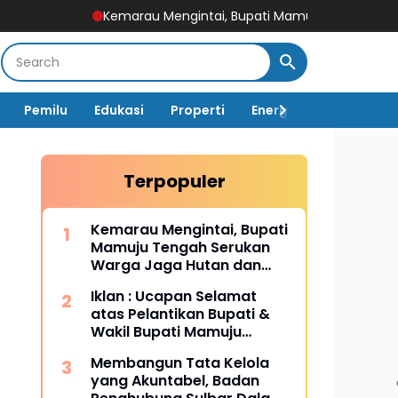
Kemarau Mengintai, Bupati Mamuju Tengah Serukan Warga J
Pemilu
Edukasi
Properti
Energi
Pemerintah
Terpopuler
Kemarau Mengintai, Bupati
Mamuju Tengah Serukan
Warga Jaga Hutan dan
Hemat Air
Iklan : Ucapan Selamat
atas Pelantikan Bupati &
Wakil Bupati Mamuju
Tengah
Membangun Tata Kelola
yang Akuntabel, Badan