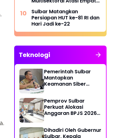
Multisektoral Atasi Empat
Masalah Sosial
Sulbar Matangkan
,
Persiapan HUT ke-81 RI dan
Hari Jadi ke-22
Teknologi
Pemerintah Sulbar
Mantapkan
Keamanan Siber
Lewat Pembentukan
TTIS di Provinsi dan
Pemprov Sulbar
Enam Kabupaten
Perkuat Alokasi
Anggaran BPJS 2026
demi Sulbar Sehat
ah.
Dihadiri Oleh Gubernur
Sulbar, Kepala