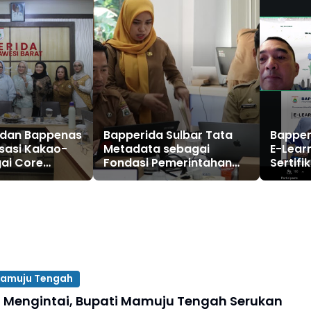
 dan Bappenas
Bapperida Sulbar Tata
Bapper
isasi Kakao-
Metadata sebagai
E-Learn
ai Core
Fondasi Pemerintahan
Sertifi
e Sulbar
Digital
Diterbi
amuju Tengah
Mengintai, Bupati Mamuju Tengah Serukan