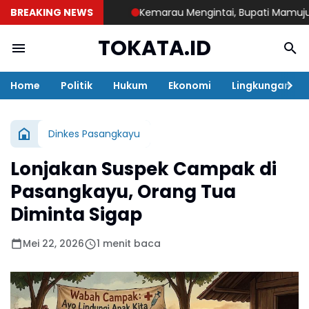
BREAKING NEWS
Kemarau Mengintai, Bupati Mamuju Teng
TOKATA.ID
Home
Politik
Hukum
Ekonomi
Lingkungan
Dinkes Pasangkayu
Lonjakan Suspek Campak di
Pasangkayu, Orang Tua
Diminta Sigap
Mei 22, 2026
1 menit baca