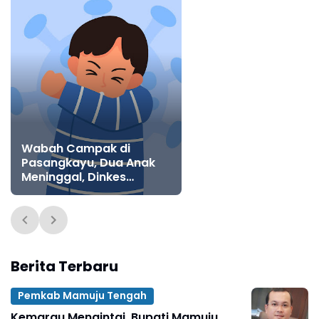
Wabah Campak di
Pasangkayu, Dua Anak
Meninggal, Dinkes
Lakukan Vaksinasi
Serentak di Desa
Terdampak
Berita Terbaru
Pemkab Mamuju Tengah
Kemarau Mengintai, Bupati Mamuju