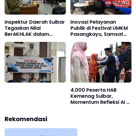
Inspektur Daerah Sulbar
Inovasi Pelayanan
Tegaskan Nilai
Publik di Festival UMKM
BerAKHLAK dalam
Pasangkayu, Samsat
Latsar CPNS
Keliling Permudah Bayar
Pasangkayu
Pajak
4.000 Peserta HAB
Kemenag Sulbar,
Momentum Refleksi AI di
Tengah Ketenteraman
Sulbar
Rekomendasi