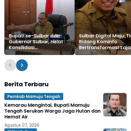
Bupati se-Sulbar dan
Sulbar Digital Maju:,T
Gubernur Sulbar, Helat
Bidang Kominfo
Konsilidasi
Bertransformasi Taj
Pembangunan Sulbar di
Mamuju
Berita Terbaru
Pemkab Mamuju Tengah
Kemarau Mengintai, Bupati Mamuju
Tengah Serukan Warga Jaga Hutan dan
Hemat Air
Agustus 07, 2026