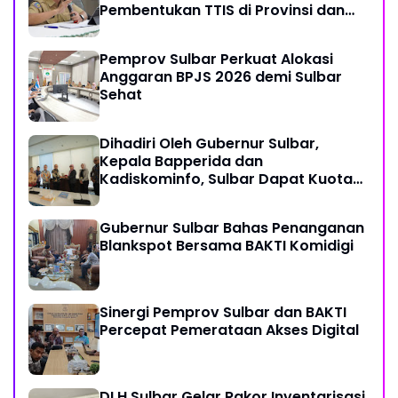
Pembentukan TTIS di Provinsi dan
Enam Kabupaten
Pemprov Sulbar Perkuat Alokasi
Anggaran BPJS 2026 demi Sulbar
Sehat
Dihadiri Oleh Gubernur Sulbar,
Kepala Bapperida dan
Kadiskominfo, Sulbar Dapat Kuota
161 Kuota Titik Akses Internet
Gubernur Sulbar Bahas Penanganan
Blankspot Bersama BAKTI Komidigi
Sinergi Pemprov Sulbar dan BAKTI
Percepat Pemerataan Akses Digital
DLH Sulbar Gelar Rakor Inventarisasi