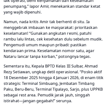
laik operasi, demi kenyamanan dan keselamatan
penumpang,” lapor Amir, menekankan standar ketat
yang wajib dipenuhi.
Namun, nada kritis Amir tak berhenti di situ. Ia
menggebrak imbauan ke masyarakat: prioritaskan
keselamatan! “Gunakan angkutan resmi, patuhi
rambu lalu lintas, cek kesehatan dulu sebelum mudik.
Pengemudi umum maupun pribadi: pastikan
kendaraan prima. Keselamatan nomor satu, agar
Nataru lancar tanpa korban,” potongnya tegas.
Sementara itu, Kepala BPTD Kelas III Sulbar, Ahmad
Rezy Setiawan, ungkap detil operasional. “Posko aktif
18 Desember 2025 hingga 4 Januari 2026, di enam titik
strategis: Terminal Simbuang, Jembatan Timbang
Paku, Beru-Beru, Terminal Tipalayo, Sarjo, plus UPPKB
sebagai rest area. Pemudik jarak jauh, singgah
istirahat—jangan gegabah!” serunya.