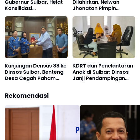
Gubernur Sulbar, Helat
Dilahirkan, Nelwan
Konsilidasi
Jhonatan Pimpin
Pembangunan Sulbar di
Pasukan Jokowi-
Mamuju
Kaesang Hadapi Pemilu
2029
Kunjungan Densus 88 ke
KDRT dan Penelantaran
Dinsos Sulbar, Benteng
Anak di Sulbar: Dinsos
Desa Cegah Paham
Janji Pendampingan
Ekstrem
Total, Prioritaskan
Keselamatan
Rekomendasi