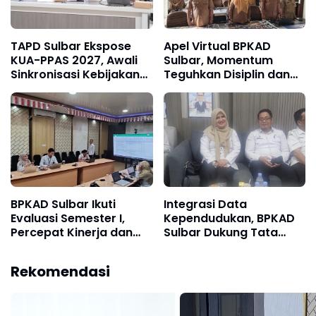
TAPD Sulbar Ekspose
Apel Virtual BPKAD
KUA-PPAS 2027, Awali
Sulbar, Momentum
Sinkronisasi Kebijakan
Teguhkan Disiplin dan
Anggaran Bersama
Soliditas ASN
DPRD
BPKAD Sulbar Ikuti
Integrasi Data
Evaluasi Semester I,
Kependudukan, BPKAD
Percepat Kinerja dan
Sulbar Dukung Tata
Penyerapan Anggaran
Kelola Pemerintahan
yang Transparan
Rekomendasi