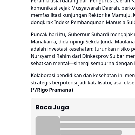
Peran krusial datang dari Pengurus Daerah
komunikasi sejak Musyawarah Daerah, berko
memfasilitasi kunjungan Rektor ke Mamuju. K
dongkrak Indeks Pembangunan Manusia Sulbar
Puncak hari itu, Gubernur Suhardi mengajak m
Manakarra, didampingi Sekda Junda Maulana d
adalah investasi kesehatan: turunkan risiko pe
Nursyamsi Rahim dari Dinkesprov Sulbar menam
sehatkan mental—sinergi sempurna dengan 
Kolaborasi pendidikan dan kesehatan ini mem
strategis berpotensi jadi katalisator, asal eks
(*/Rigo Pramana)
Baca Juga