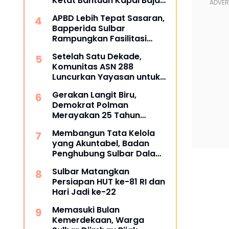
Ketat Bantuan Kapal Baja
dan Sarana Nelayan
APBD Lebih Tepat Sasaran,
Bapperida Sulbar
Rampungkan Fasilitasi
Perubahan RKPD
Setelah Satu Dekade,
Komunitas ASN 288
Luncurkan Yayasan untuk
Tangani ATS dan
Gerakan Langit Biru,
Kesehatan
Demokrat Polman
Merayakan 25 Tahun
dengan Aksi Nyata di
Membangun Tata Kelola
Pantai Palippis
yang Akuntabel, Badan
Penghubung Sulbar Dalami
Pengadaan Barang dan
Sulbar Matangkan
Jasa
Persiapan HUT ke-81 RI dan
Hari Jadi ke-22
Memasuki Bulan
Kemerdekaan, Warga