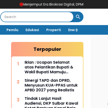
Menjemput Era Birokrasi Digital, DPMPTSP Sulbar Pacu Disiplin 
Pemilu
Edukasi
Properti
Energi
Pemerintah
Terpopuler
Iklan : Ucapan Selamat
atas Pelantikan Bupati &
Wakil Bupati Mamuju
Tengah
Sinergi TAPD dan DPRD,
Menyusun KUA-PPAS untuk
APBD 2027 yang Realistis
Tindak Lanjut Hasil
Audiensi, DKP Sulbar Kawal