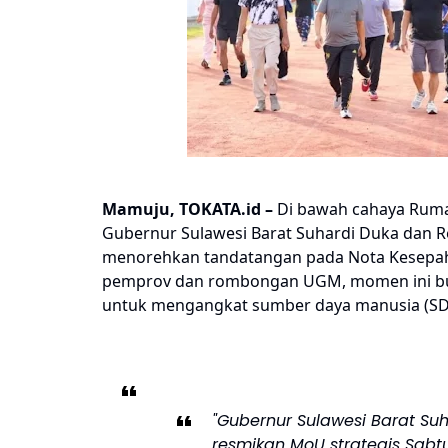
Mamuju, TOKATA.id
–
Di bawah cahaya Ruma
Gubernur Sulawesi Barat Suhardi Duka dan Re
menorehkan tandatangan pada Nota Kesepaha
pemprov dan rombongan UGM, momen ini buk
untuk mengangkat sumber daya manusia (SDM
"Gubernur Sulawesi Barat Suh
resmikan MoU strategis Sabt