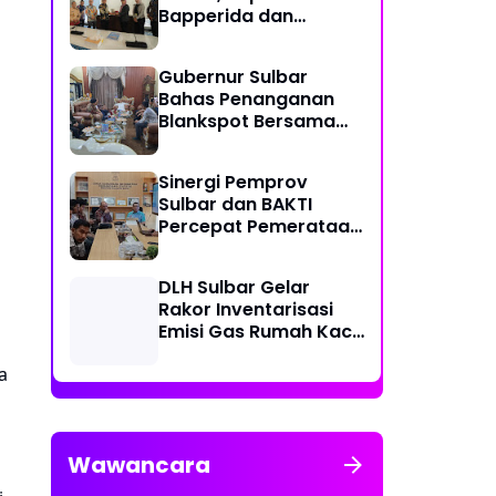
Bapperida dan
Kadiskominfo, Sulbar
Dapat Kuota 161 Kuota
Gubernur Sulbar
Titik Akses Internet
Bahas Penanganan
Blankspot Bersama
BAKTI Komidigi
Sinergi Pemprov
Sulbar dan BAKTI
Percepat Pemerataan
Akses Digital
DLH Sulbar Gelar
Rakor Inventarisasi
Emisi Gas Rumah Kaca
2025
a
Wawancara