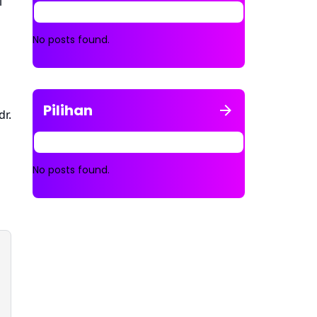
i
No posts found.
Pilihan
dr.
No posts found.