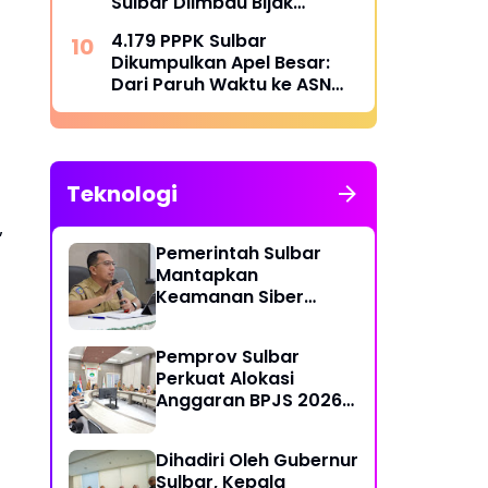
Sulbar Diimbau Bijak
Menyaring Informasi Digital
4.179 PPPK Sulbar
Dikumpulkan Apel Besar:
Dari Paruh Waktu ke ASN
Penuh Waktu, Kapan Pasti?
Teknologi
,
Pemerintah Sulbar
Mantapkan
Keamanan Siber
Lewat Pembentukan
TTIS di Provinsi dan
Pemprov Sulbar
Enam Kabupaten
Perkuat Alokasi
Anggaran BPJS 2026
demi Sulbar Sehat
Dihadiri Oleh Gubernur
Sulbar, Kepala