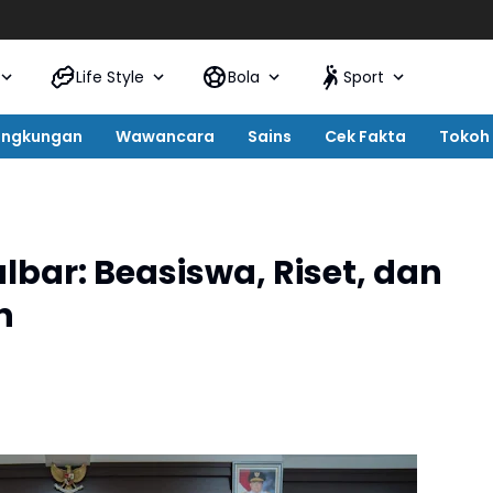
Life Style
Bola
Sport
ingkungan
Wawancara
Sains
Cek Fakta
Tokoh
ar: Beasiswa, Riset, dan
n