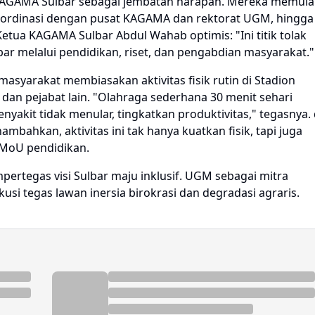
 KAGAMA Sulbar sebagai jembatan harapan. Mereka memula
ordinasi dengan pusat KAGAMA dan rektorat UGM, hingga
etua KAGAMA Sulbar Abdul Wahab optimis: "Ini titik tolak
 melalui pendidikan, riset, dan pengabdian masyarakat."
asyarakat membiasakan aktivitas fisik rutin di Stadion
an pejabat lain. "Olahraga sederhana 30 menit sehari
nyakit tidak menular, tingkatkan produktivitas," tegasnya. 
bahkan, aktivitas ini tak hanya kuatkan fisik, tapi juga
MoU pendidikan.
pertegas visi Sulbar maju inklusif. UGM sebagai mitra
ekusi tegas lawan inersia birokrasi dan degradasi agraris.