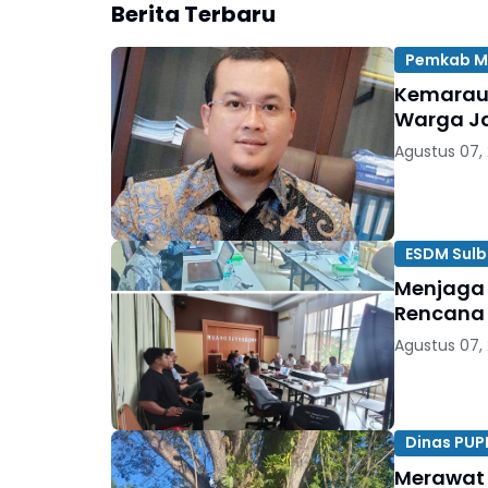
Berita Terbaru
Pemkab M
Kemarau 
Warga Ja
Agustus 07,
ESDM Sulb
Menjaga 
Rencana
Agustus 07,
Dinas PUP
Merawat 