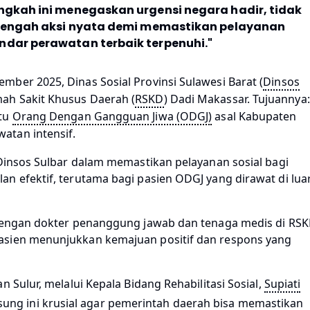
ngkah ini menegaskan urgensi negara hadir, tidak
i tengah aksi nyata demi memastikan pelayanan
ndar perawatan terbaik terpenuhi.
"
mber 2025, Dinas Sosial Provinsi Sulawesi Barat (
Dinsos
ah Sakit Khusus Daerah (
RSKD
) Dadi Makassar. Tujuannya:
tu
Orang Dengan Gangguan Jiwa (ODGJ)
asal Kabupaten
atan intensif.
 Dinsos Sulbar dalam memastikan pelayanan sosial bagi
n efektif, terutama bagi pasien ODGJ yang dirawat di lua
 dengan dokter penanggung jawab dan tenaga medis di RS
asien menunjukkan kemajuan positif dan respons yang
 Sulur, melalui Kepala Bidang Rehabilitasi Sosial,
Supiati
ung ini krusial agar pemerintah daerah bisa memastikan