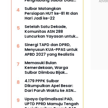
Penghubung Sulbar Dalami
Pengadaan Barang dan
Sulbar Matangkan
Jasa
Persiapan HUT ke-81 RI dan
Hari Jadi ke-22
Setelah Satu Dekade,
Komunitas ASN 288
Luncurkan Yayasan untuk
Tangani ATS dan
Sinergi TAPD dan DPRD,
Kesehatan
Menyusun KUA-PPAS untuk
APBD 2027 yang Realistis
Memasuki Bulan
Kemerdekaan, Warga
Sulbar Diimbau Bijak
Menyaring Informasi Digital
4.179 PPPK Sulbar
Dikumpulkan Apel Besar:
Dari Paruh Waktu ke ASN
Penuh Waktu, Kapan Pasti?
Upaya Optimalisasi PAD,
UPTD PPRD Mamuju Tengah