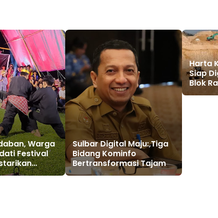
Harta 
Siap Di
Blok R
Sumate
adaban, Warga
Sulbar Digital Maju:,Tiga
ati Festival
Bidang Kominfo
starikan
Bertransformasi Tajam