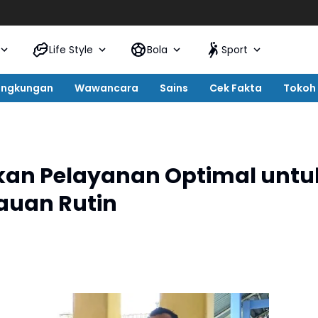
Life Style
Bola
Sport
ingkungan
Wawancara
Sains
Cek Fakta
Tokoh
kan Pelayanan Optimal untu
auan Rutin