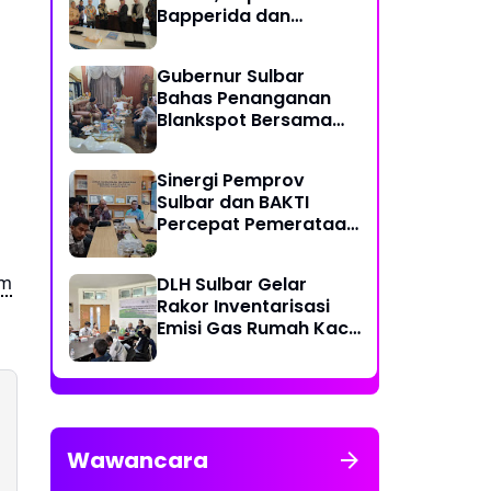
Bapperida dan
Kadiskominfo, Sulbar
Dapat Kuota 161 Kuota
Gubernur Sulbar
Titik Akses Internet
Bahas Penanganan
Blankspot Bersama
BAKTI Komidigi
Sinergi Pemprov
Sulbar dan BAKTI
Percepat Pemerataan
Akses Digital
im
DLH Sulbar Gelar
Rakor Inventarisasi
Emisi Gas Rumah Kaca
2025
Wawancara