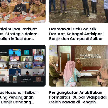
sial Sulbar Perkuat
Darmawati Cek Logistik
si Strategis dalam
Darurat, Sebagai Antisipasi
lian Inflasi dan
Banjir dan Gempa di Sulbar
an Pangan
tas Nasional: Sulbar
Pengangkatan Anak Bukan
kung Penanganan
Formalitas, Sulbar Waspadai
 Banjir Bandang
Celah Rawan di Tengah
ra
Kemiskinan