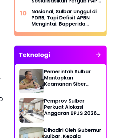
Sosialisasikan Pergub PAP
2025 di Bumi Lalla
Nasional, Sulbar Unggul di
Tassisara
PDRB, Tapi Defisit APBN
Mengintai, Bapperida
Siapkan Respons
Teknologi
Pemerintah Sulbar
Mantapkan
r
Keamanan Siber
Lewat Pembentukan
TTIS di Provinsi dan
KD
Pemprov Sulbar
Enam Kabupaten
Perkuat Alokasi
Anggaran BPJS 2026
demi Sulbar Sehat
Dihadiri Oleh Gubernur
Sulbar, Kepala