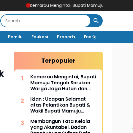
Kemarau Mengintai, Bupati Mamuju Tengah Serukan Warga Jag
Pemilu
Edukasi
Properti
Energi
Pemerintah
Terpopuler
k
Kemarau Mengintai, Bupati
Mamuju Tengah Serukan
Warga Jaga Hutan dan
Hemat Air
Iklan : Ucapan Selamat
atas Pelantikan Bupati &
Wakil Bupati Mamuju
Tengah
Membangun Tata Kelola
yang Akuntabel, Badan