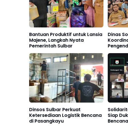
Bantuan Produktif untuk Lansia
Dinas So
Majene, Langkah Nyata
Koordina
Pemerintah Sulbar
Pengenda
Ketahan
Dinsos Sulbar Perkuat
Solidari
Ketersediaan Logistik Bencana
Siap Du
di Pasangkayu
Bencana
Sumate