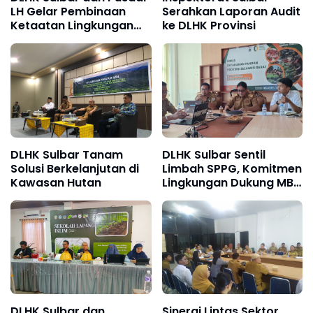
LH Gelar Pembinaan
Serahkan Laporan Audit
Ketaatan Lingkungan
ke DLHK Provinsi
untuk Ribuan Badan
Usaha di Polewali
Mandar
DLHK Sulbar Tanam
DLHK Sulbar Sentil
Solusi Berkelanjutan di
Limbah SPPG, Komitmen
Kawasan Hutan
Lingkungan Dukung MBG
Nasional
DLHK Sulbar dan
Sinergi Lintas Sektor,