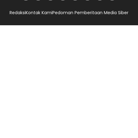
Redaksi
Kontak Kami
Pedoman Pemberitaan Media Siber