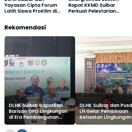
Yayasan Cipta Forum
Rapat KKMD Sulbar
Latih Siswa ProKlim di
Perkuat Pelestarian
Mamuj
Mangrove
Rekomendasi
DLHK Sulbar Rapatkan
DLHK Sulbar dan Pusd
Barisan OPD Lingkungan
LH Gelar Pembinaan
di Era Pembangunan
Ketaatan Lingkungan
Hijau
untuk Ribuan Badan
Usaha di Polewali