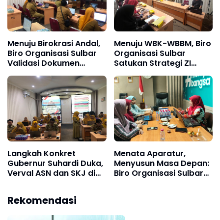
Menuju Birokrasi Andal,
Menuju WBK-WBBM, Biro
Biro Organisasi Sulbar
Organisasi Sulbar
Validasi Dokumen
Satukan Strategi ZI
Penilaian Kelembagaan
2027
Langkah Konkret
Menata Aparatur,
Gubernur Suhardi Duka,
Menyusun Masa Depan:
Verval ASN dan SKJ di
Biro Organisasi Sulbar
Sulawesi Barat
Dorong ASN Tepat
Kebutuhan
Rekomendasi