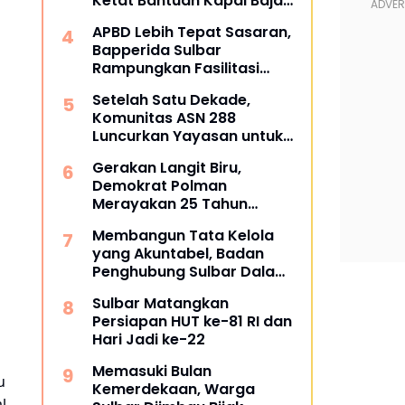
Ketat Bantuan Kapal Baja
dan Sarana Nelayan
APBD Lebih Tepat Sasaran,
Bapperida Sulbar
Rampungkan Fasilitasi
Perubahan RKPD
Setelah Satu Dekade,
Komunitas ASN 288
Luncurkan Yayasan untuk
Tangani ATS dan
Gerakan Langit Biru,
Kesehatan
Demokrat Polman
Merayakan 25 Tahun
dengan Aksi Nyata di
Membangun Tata Kelola
Pantai Palippis
yang Akuntabel, Badan
Penghubung Sulbar Dalami
Pengadaan Barang dan
Sulbar Matangkan
Jasa
Persiapan HUT ke-81 RI dan
Hari Jadi ke-22
Memasuki Bulan
u
Kemerdekaan, Warga
l.