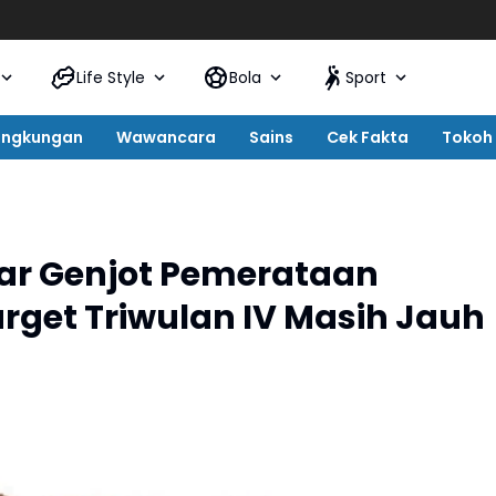
Life Style
Bola
Sport
ingkungan
Wawancara
Sains
Cek Fakta
Tokoh
ar Genjot Pemerataan
rget Triwulan IV Masih Jauh