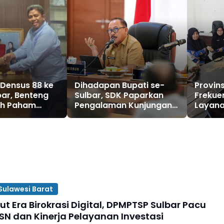
Densus 88 ke
Dihadapan Bupati se-
Provin
bar, Benteng
Sulbar, SDK Paparkan
Frekue
ah Paham
Pengalaman Kunjungan
Layana
Tiongkok
Primer
ulawesi Barat
t Era Birokrasi Digital, DPMPTSP Sulbar Pacu
ASN dan Kinerja Pelayanan Investasi