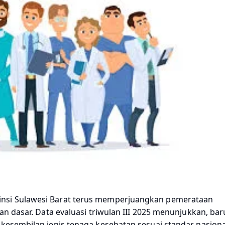
insi Sulawesi Barat terus memperjuangkan pemerataan
nan dasar. Data evaluasi triwulan III 2025 menunjukkan, bar
 kesembilan jenis tenaga kesehatan sesuai standar nasiona