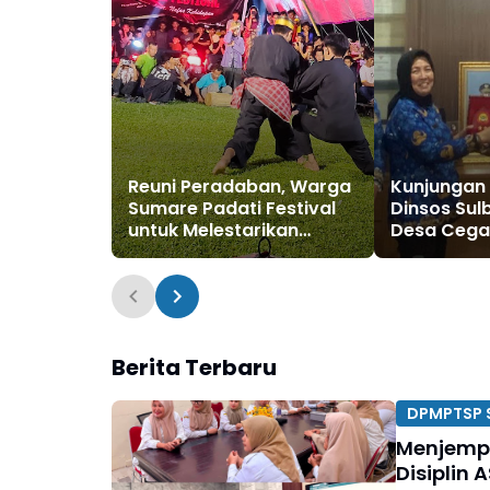
Reuni Peradaban, Warga
Kunjungan 
Sumare Padati Festival
Dinsos Sul
untuk Melestarikan
Desa Ceg
Tradisi
Ekstrem
Berita Terbaru
DPMPTSP S
Menjempu
Disiplin 