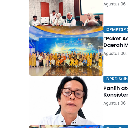
Agustus 06,
DPMPTSP 
“Paket A
Daerah M
Agustus 06,
DPRD Sulb
Panlih a
Konsiste
Agustus 06,