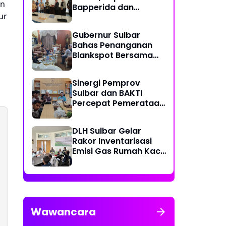
an
Bapperida dan
ur
Kadiskominfo, Sulbar
Dapat Kuota 161 Kuota
Gubernur Sulbar
Titik Akses Internet
Bahas Penanganan
Blankspot Bersama
BAKTI Komidigi
Sinergi Pemprov
Sulbar dan BAKTI
Percepat Pemerataan
Akses Digital
DLH Sulbar Gelar
Rakor Inventarisasi
Emisi Gas Rumah Kaca
2025
Wawancara