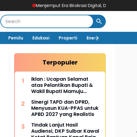
Menjemput Era Birokrasi Digital, DPMPTSP Sulbar Pacu Disiplin 
Pemilu
Edukasi
Properti
Energi
Pemerintah
Terpopuler
Iklan : Ucapan Selamat
atas Pelantikan Bupati &
Wakil Bupati Mamuju
Tengah
Sinergi TAPD dan DPRD,
Menyusun KUA-PPAS untuk
APBD 2027 yang Realistis
Tindak Lanjut Hasil
Audiensi, DKP Sulbar Kawal