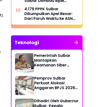
Sulbar Diimbau Bijak
Menyaring Informasi Digital
4.179 PPPK Sulbar
Dikumpulkan Apel Besar:
).
Dari Paruh Waktu ke ASN
Penuh Waktu, Kapan Pasti?
Teknologi
n
Pemerintah Sulbar
Mantapkan
Keamanan Siber
Lewat Pembentukan
TTIS di Provinsi dan
Pemprov Sulbar
Enam Kabupaten
Perkuat Alokasi
Anggaran BPJS 2026
demi Sulbar Sehat
Dihadiri Oleh Gubernur
Sulbar, Kepala