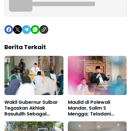
Berita Terkait
Wakil Gubernur Sulbar
Maulid di Polewali
Tegaskan Akhlak
Mandar, Salim S
Rasulullh Sebagai
Mengga; Teladani
Pondasi Kehidupan
Akhlak Rasul, Bangun
Solidaritas Sosial