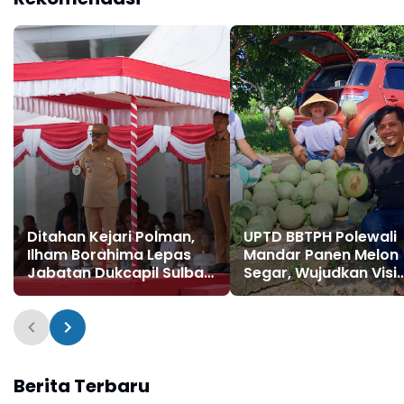
Ditahan Kejari Polman,
UPTD BBTPH Polewali
Ilham Borahima Lepas
Mandar Panen Melon
Jabatan Dukcapil Sulbar,
Segar, Wujudkan Visi
Ini Respon SDK
SDK-JSM
Berita Terbaru