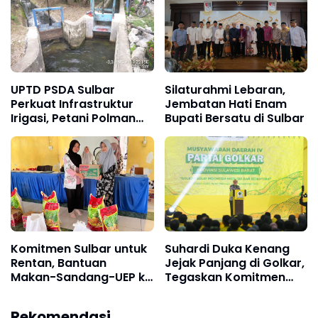
UPTD PSDA Sulbar
Silaturahmi Lebaran,
Perkuat Infrastruktur
Jembatan Hati Enam
Irigasi, Petani Polman
Bupati Bersatu di Sulbar
Bernafas Lega
Komitmen Sulbar untuk
Suhardi Duka Kenang
Rentan, Bantuan
Jejak Panjang di Golkar,
Makan-Sandang-UEP ke
Tegaskan Komitmen
LKS Al Hasanah dan Al
Kolaborasi
Jumrah
Rekomendasi