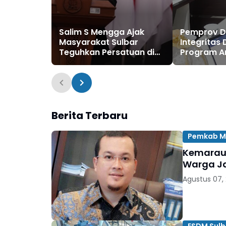
Salim S Mengga Ajak
Pemprov D
Masyarakat Sulbar
Integritas 
Teguhkan Persatuan di
Program An
Hari Kesaktian Pancasila
Berita Terbaru
Pemkab M
Kemarau 
Warga Ja
Agustus 07,