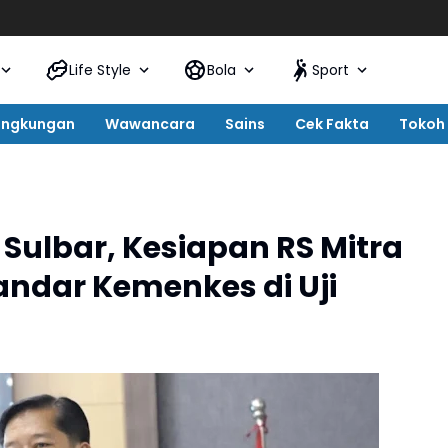
Life Style
Bola
Sport
ingkungan
Wawancara
Sains
Cek Fakta
Tokoh
s Sulbar, Kesiapan RS Mitra
ndar Kemenkes di Uji