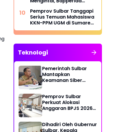
Mengintai, Bapperida
Siapkan Respons
Pemprov Sulbar Tanggapi
Serius Temuan Mahasiswa
KKN-PPM UGM di Sumare
dan Tapandullu
ng
Teknologi
Pemerintah Sulbar
Mantapkan
Keamanan Siber
Lewat Pembentukan
TTIS di Provinsi dan
Pemprov Sulbar
Enam Kabupaten
Perkuat Alokasi
Anggaran BPJS 2026
demi Sulbar Sehat
Dihadiri Oleh Gubernur
Sulbar, Kepala