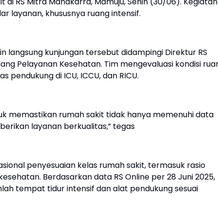
it di RS Mitra Manakarra, Mamuju, Senin (30/06). Kegiatan
r layanan, khususnya ruang intensif.
 langsung kunjungan tersebut didampingi Direktur RS
idang Pelayanan Kesehatan. Tim mengevaluasi kondisi rua
itas pendukung di ICU, ICCU, dan RICU.
untuk memastikan rumah sakit tidak hanya memenuhi data
berikan layanan berkualitas,” tegas
nasional penyesuaian kelas rumah sakit, termasuk rasio
 kesehatan. Berdasarkan data RS Online per 28 Juni 2025,
ah tempat tidur intensif dan alat pendukung sesuai