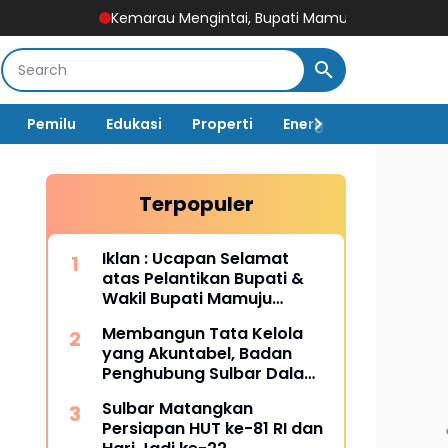
Kemarau Mengintai, Bupati Mamuju Tengah Serukan Warga Jag
Pemilu
Edukasi
Properti
Energi
Pemerintah
Terpopuler
Iklan : Ucapan Selamat
atas Pelantikan Bupati &
Wakil Bupati Mamuju
Tengah
Membangun Tata Kelola
yang Akuntabel, Badan
Penghubung Sulbar Dalami
Pengadaan Barang dan
Sulbar Matangkan
Jasa
Persiapan HUT ke-81 RI dan