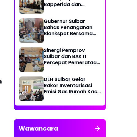
Bapperida dan
Kadiskominfo, Sulbar
Dapat Kuota 161 Kuota
Gubernur Sulbar
Titik Akses Internet
Bahas Penanganan
Blankspot Bersama
BAKTI Komidigi
Sinergi Pemprov
Sulbar dan BAKTI
Percepat Pemerataan
Akses Digital
DLH Sulbar Gelar
i
Rakor Inventarisasi
Emisi Gas Rumah Kaca
2025
Wawancara