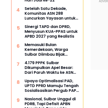
Hari Jadi ke-22
Setelah Satu Dekade,
Komunitas ASN 288
Luncurkan Yayasan untuk
Tangani ATS dan
Sinergi TAPD dan DPRD,
Kesehatan
Menyusun KUA-PPAS untuk
APBD 2027 yang Realistis
Memasuki Bulan
Kemerdekaan, Warga
Sulbar Diimbau Bijak
Menyaring Informasi Digital
4.179 PPPK Sulbar
Dikumpulkan Apel Besar:
Dari Paruh Waktu ke ASN
Penuh Waktu, Kapan Pasti?
Upaya Optimalisasi PAD,
UPTD PPRD Mamuju Tengah
Sosialisasikan Pergub PAP
2025 di Bumi Lalla
Nasional, Sulbar Unggul di
Tassisara
PDRB, Tapi Defisit APBN