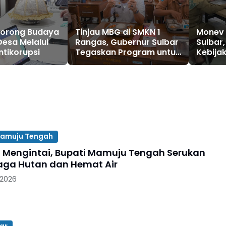
orong Budaya
Tinjau MBG di SMKN 1
Monev
Desa Melalui
Rangas, Gubernur Sulbar
Sulbar
tikorupsi
Tegaskan Program untuk
Kebija
Pemerataan Gizi Anak
dan Pe
Sekolah
Benca
amuju Tengah
Mengintai, Bupati Mamuju Tengah Serukan
ga Hutan dan Hemat Air
 2026