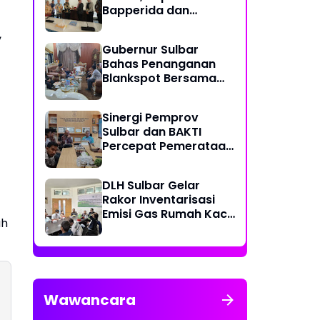
Bapperida dan
Kadiskominfo, Sulbar
,
Dapat Kuota 161 Kuota
Gubernur Sulbar
Titik Akses Internet
Bahas Penanganan
Blankspot Bersama
BAKTI Komidigi
Sinergi Pemprov
Sulbar dan BAKTI
Percepat Pemerataan
Akses Digital
DLH Sulbar Gelar
Rakor Inventarisasi
Emisi Gas Rumah Kaca
ah
2025
Wawancara