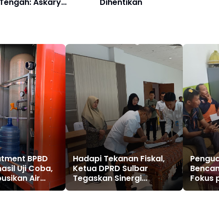
Tengah: Askary
Dihentikan
artisipasi Masyarakat
atment BPBD
Hadapi Tekanan Fiskal,
Pengua
asil Uji Coba,
Ketua DPRD Sulbar
Bencan
busikan Air
Tegaskan Sinergi
Fokus 
um
Pemerintah Kunci
dan Te
Pemerataan
Pembangunan