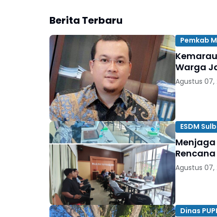
Berita Terbaru
Pemkab M
Kemarau 
Warga Ja
Agustus 07,
ESDM Sulb
Menjaga 
Rencana
Agustus 07,
Dinas PUP