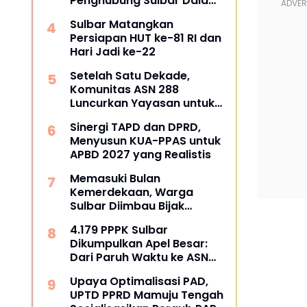
Penghubung Sulbar Dalami
Pengadaan Barang dan
Sulbar Matangkan
Jasa
Persiapan HUT ke-81 RI dan
Hari Jadi ke-22
Setelah Satu Dekade,
Komunitas ASN 288
Luncurkan Yayasan untuk
Tangani ATS dan
Sinergi TAPD dan DPRD,
Kesehatan
Menyusun KUA-PPAS untuk
APBD 2027 yang Realistis
Memasuki Bulan
Kemerdekaan, Warga
Sulbar Diimbau Bijak
Menyaring Informasi Digital
4.179 PPPK Sulbar
Dikumpulkan Apel Besar:
Dari Paruh Waktu ke ASN
Penuh Waktu, Kapan Pasti?
Upaya Optimalisasi PAD,
UPTD PPRD Mamuju Tengah