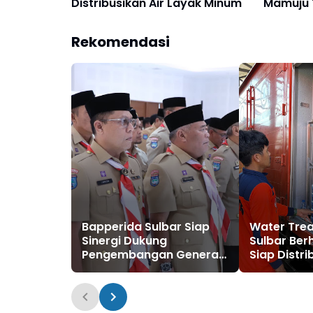
Distribusikan Air Layak Minum
Mamuju 
Dorong P
Rekomendasi
Bapperida Sulbar Siap
Water Tre
Sinergi Dukung
Sulbar Berh
Pengembangan Generasi
Siap Distri
Unggul Lewat Pramuka
Layak Min