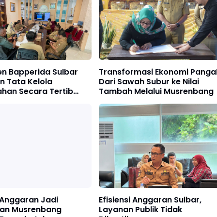
n Bapperida Sulbar
Transformasi Ekonomi Pangal
n Tata Kelola
Dari Sawah Subur ke Nilai
ahan Secara Tertib
Tambah Melalui Musrenbang
Data Spasial Terpadu
i Anggaran Jadi
Efisiensi Anggaran Sulbar,
an Musrenbang
Layanan Publik Tidak