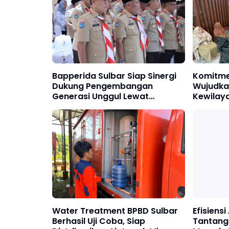
Bapperida Sulbar Siap Sinergi
Komitme
Dukung Pengembangan
Wujudka
Generasi Unggul Lewat
Kewilay
Pramuka
dengan 
Water Treatment BPBD Sulbar
Efisiens
Berhasil Uji Coba, Siap
Tantang