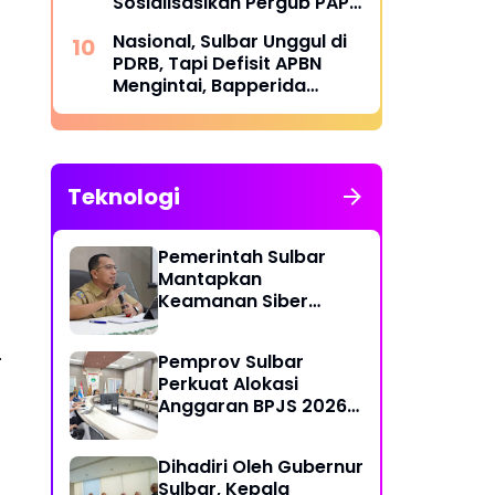
Sosialisasikan Pergub PAP
2025 di Bumi Lalla
Nasional, Sulbar Unggul di
Tassisara
PDRB, Tapi Defisit APBN
Mengintai, Bapperida
Siapkan Respons
Teknologi
Pemerintah Sulbar
Mantapkan
Keamanan Siber
Lewat Pembentukan
TTIS di Provinsi dan
.
Pemprov Sulbar
Enam Kabupaten
Perkuat Alokasi
Anggaran BPJS 2026
demi Sulbar Sehat
Dihadiri Oleh Gubernur
Sulbar, Kepala