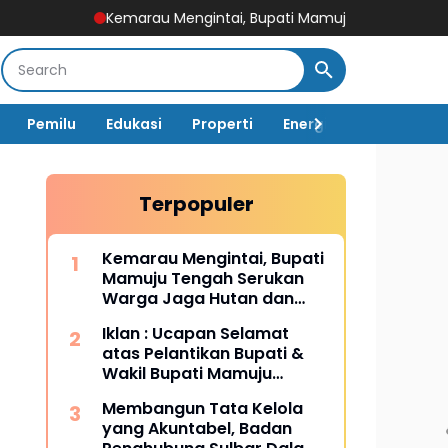
Kemarau Mengintai, Bupati Mamuju Tengah Serukan Warga Jag
Pemilu
Edukasi
Properti
Energi
Pemerintah
Terpopuler
Kemarau Mengintai, Bupati
Mamuju Tengah Serukan
Warga Jaga Hutan dan
Hemat Air
Iklan : Ucapan Selamat
atas Pelantikan Bupati &
Wakil Bupati Mamuju
Tengah
Membangun Tata Kelola
yang Akuntabel, Badan