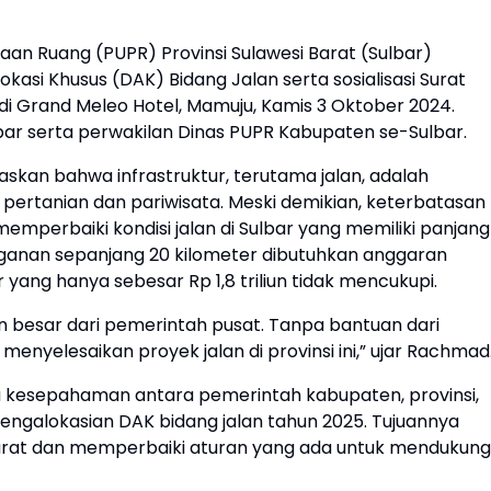
n Ruang (PUPR) Provinsi Sulawesi Barat (Sulbar)
kasi Khusus (DAK) Bidang Jalan serta sosialisasi Surat
di Grand Meleo Hotel, Mamuju, Kamis 3 Oktober 2024.
Sulbar serta perwakilan Dinas PUPR Kabupaten se-Sulbar.
skan bahwa infrastruktur, terutama jalan, adalah
 pertanian dan pariwisata. Meski demikian, keterbatasan
mperbaiki kondisi jalan di Sulbar yang memiliki panjang
anganan sepanjang 20 kilometer dibutuhkan anggaran
 yang hanya sebesar Rp 1,8 triliun tidak mencukupi.
an besar dari pemerintah pusat. Tanpa bantuan dari
nyelesaikan proyek jalan di provinsi ini,” ujar Rachmad
a kesepahaman antara pemerintah kabupaten, provinsi,
ngalokasian DAK bidang jalan tahun 2025. Tujuannya
urat dan memperbaiki aturan yang ada untuk mendukung