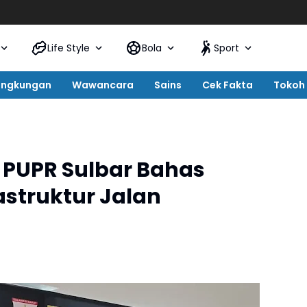
Life Style
Bola
Sport
ingkungan
Wawancara
Sains
Cek Fakta
Tokoh
 PUPR Sulbar Bahas
astruktur Jalan