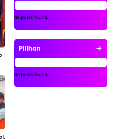
No posts found.
Pilihan
p
No posts found.
l,