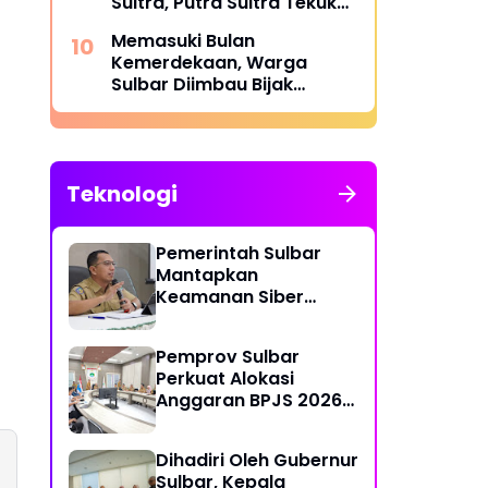
Sultra, Putra Sultra Tekuk
Putra Sulteng
Memasuki Bulan
Kemerdekaan, Warga
Sulbar Diimbau Bijak
Menyaring Informasi Digital
Teknologi
Pemerintah Sulbar
Mantapkan
Keamanan Siber
Lewat Pembentukan
TTIS di Provinsi dan
Pemprov Sulbar
Enam Kabupaten
Perkuat Alokasi
Anggaran BPJS 2026
demi Sulbar Sehat
Dihadiri Oleh Gubernur
Sulbar, Kepala