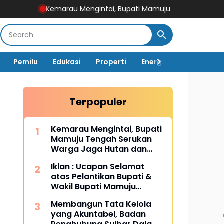
Kemarau Mengintai, Bupati Mamuju Tengah Serukan Warga Jaga
Pemilu
Edukasi
Properti
Energi
Pemerintah
Terpopuler
Kemarau Mengintai, Bupati
Mamuju Tengah Serukan
Warga Jaga Hutan dan
Hemat Air
Iklan : Ucapan Selamat
atas Pelantikan Bupati &
Wakil Bupati Mamuju
Tengah
Membangun Tata Kelola
yang Akuntabel, Badan