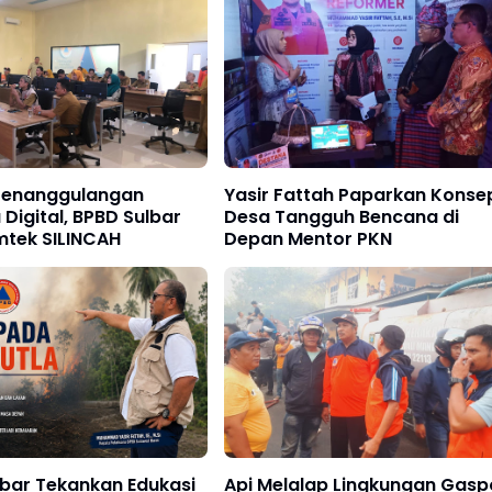
Penanggulangan
Yasir Fattah Paparkan Konse
Digital, BPBD Sulbar
Desa Tangguh Bencana di
mtek SILINCAH
Depan Mentor PKN
lbar Tekankan Edukasi
Api Melalap Lingkungan Gaspo