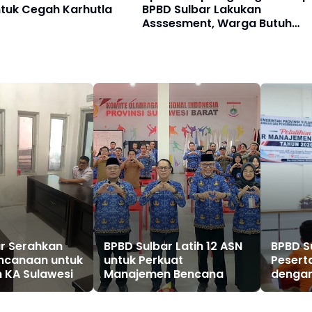
ntuk Cegah Karhutla
BPBD Sulbar Lakukan
Asssesment, Warga Butuh
Terpal dan Makanan Siap Saji
r Serahkan
BPBD Sulbar Latih 12 ASN
BPBD Su
ncanaan untuk
untuk Perkuat
Pesert
 KA Sulawesi
Manajemen Bencana
dengan
Penan
Benca