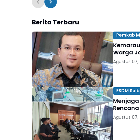
Berita Terbaru
Pemkab M
Kemarau 
Warga Ja
Agustus 07,
ESDM Sulb
Menjaga 
Rencana
Agustus 07,