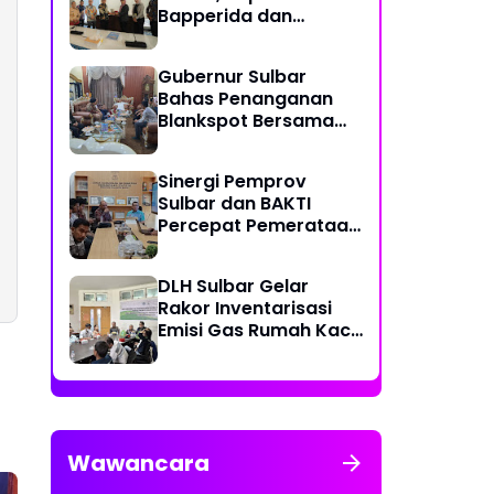
Bapperida dan
Kadiskominfo, Sulbar
Dapat Kuota 161 Kuota
Gubernur Sulbar
Titik Akses Internet
Bahas Penanganan
Blankspot Bersama
BAKTI Komidigi
Sinergi Pemprov
Sulbar dan BAKTI
Percepat Pemerataan
Akses Digital
DLH Sulbar Gelar
Rakor Inventarisasi
Emisi Gas Rumah Kaca
2025
Wawancara