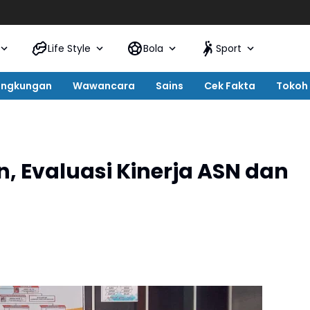
Life Style
Bola
Sport
ingkungan
Wawancara
Sains
Cek Fakta
Tokoh
, Evaluasi Kinerja ASN dan