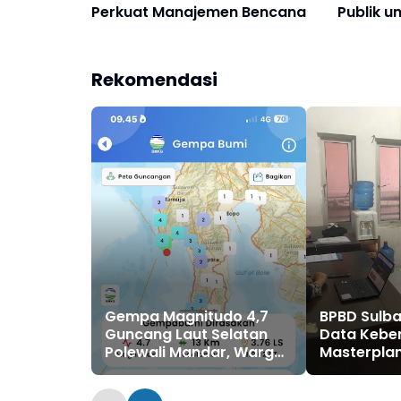
Perkuat Manajemen Bencana
Publik u
Rekomendasi
Gempa Magnitudo 4,7
BPBD Sulba
Guncang Laut Selatan
Data Kebe
Polewali Mandar, Warga
Masterplan
Diminta Tenang