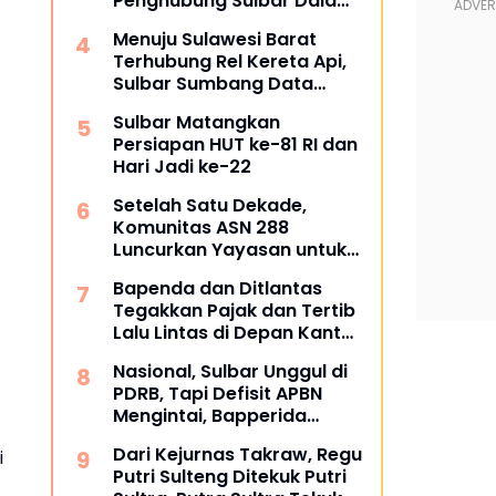
Penghubung Sulbar Dalami
Pengadaan Barang dan
Menuju Sulawesi Barat
Jasa
Terhubung Rel Kereta Api,
Sulbar Sumbang Data
untuk Masterplan 2026
Sulbar Matangkan
Persiapan HUT ke-81 RI dan
Hari Jadi ke-22
Setelah Satu Dekade,
Komunitas ASN 288
Luncurkan Yayasan untuk
Tangani ATS dan
Bapenda dan Ditlantas
Kesehatan
Tegakkan Pajak dan Tertib
Lalu Lintas di Depan Kantor
Gubernur
Nasional, Sulbar Unggul di
PDRB, Tapi Defisit APBN
Mengintai, Bapperida
Siapkan Respons
Dari Kejurnas Takraw, Regu
i
Putri Sulteng Ditekuk Putri