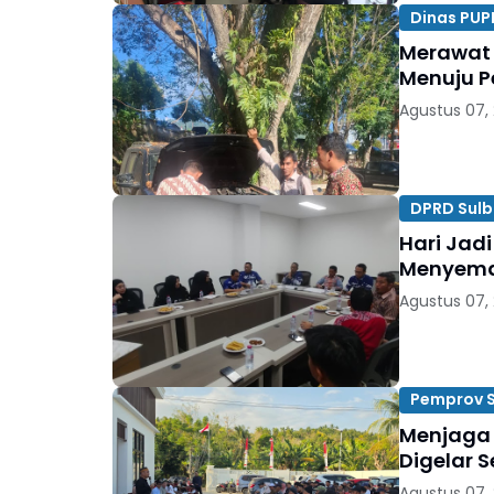
Dinas PUP
Merawat 
Menuju P
Agustus 07,
DPRD Sulb
Hari Jadi
Menyema
Agustus 07,
Pemprov S
Menjaga 
Digelar 
Agustus 07,