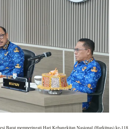
esi Barat memperingati Hari Kebangkitan Nasional (Harkitnas) ke-118