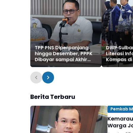
TPP PNS Diperpanjang
DWP Sulbar
hingga Desember, PPPK
Literasi In
Dibayar sampai Akhir
Kompas di
Tahun
Samudera 
Berita Terbaru
Pemkab M
Kemarau 
Warga Ja