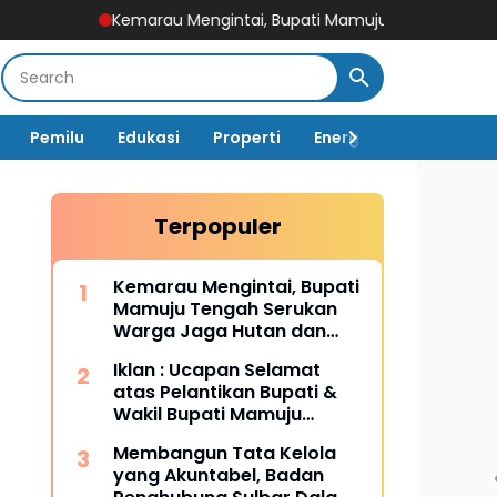
Kemarau Mengintai, Bupati Mamuju Tengah Serukan Warga Jag
Pemilu
Edukasi
Properti
Energi
Pemerintah
Terpopuler
Kemarau Mengintai, Bupati
Mamuju Tengah Serukan
Warga Jaga Hutan dan
Hemat Air
Iklan : Ucapan Selamat
atas Pelantikan Bupati &
Wakil Bupati Mamuju
Tengah
Membangun Tata Kelola
yang Akuntabel, Badan