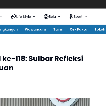
Life Style
Bola
Sport
ingkungan
Wawancara
Sains
Cek Fakta
Tokoh
ke-118: Sulbar Refleksi
juan