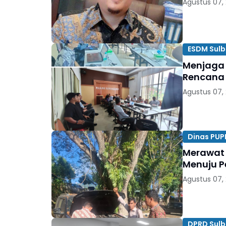
Agustus 07,
ESDM Sulb
Menjaga 
Rencana
Agustus 07,
Dinas PUP
Merawat 
Menuju P
Agustus 07,
DPRD Sulb