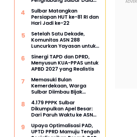
Penghubung Sulbar Dalami
Pengadaan Barang dan
Sulbar Matangkan
Jasa
Persiapan HUT ke-81 RI dan
Hari Jadi ke-22
Setelah Satu Dekade,
Komunitas ASN 288
Luncurkan Yayasan untuk
Tangani ATS dan
Sinergi TAPD dan DPRD,
Kesehatan
Menyusun KUA-PPAS untuk
APBD 2027 yang Realistis
Memasuki Bulan
Kemerdekaan, Warga
Sulbar Diimbau Bijak
Menyaring Informasi Digital
4.179 PPPK Sulbar
Dikumpulkan Apel Besar:
Dari Paruh Waktu ke ASN
Penuh Waktu, Kapan Pasti?
Upaya Optimalisasi PAD,
UPTD PPRD Mamuju Tengah