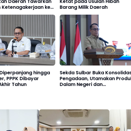
tah Daerah Tawarkan
Ketat pada Usulan Hibah
 Ketenagakerjaan ke
Barang Milik Daerah
er
 Diperpanjang hingga
Sekda Sulbar Buka Konsolidas
r, PPPK Dibayar
Pengadaan, Utamakan Produ
Akhir Tahun
Dalam Negeri dan
Pemberdayaan UMK