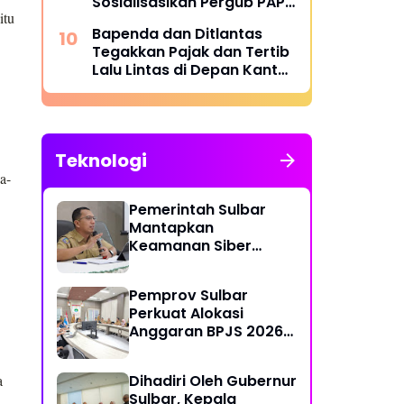
Sosialisasikan Pergub PAP
itu
2025 di Bumi Lalla
Bapenda dan Ditlantas
Tassisara
Tegakkan Pajak dan Tertib
Lalu Lintas di Depan Kantor
Gubernur
Teknologi
a-
Pemerintah Sulbar
Mantapkan
Keamanan Siber
Lewat Pembentukan
TTIS di Provinsi dan
Pemprov Sulbar
Enam Kabupaten
Perkuat Alokasi
Anggaran BPJS 2026
demi Sulbar Sehat
a
Dihadiri Oleh Gubernur
Sulbar, Kepala