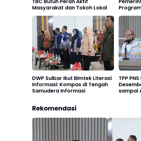
TBC Butuh Peran Aktif
Pemerin
Masyarakat dan Tokoh Lokal
Program
Kemnak
DWP Sulbar Ikut Bimtek Literasi
TPP PNS
Informasi: Kompas di Tengah
Desembe
Samudera Informasi
sampai 
Rekomendasi