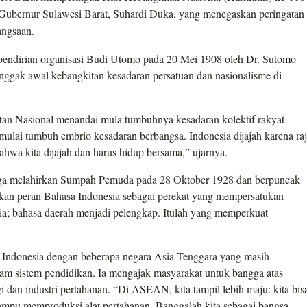
Gubernur Sulawesi Barat, Suhardi Duka, yang menegaskan peringatan 
angsaan.
 pendirian organisasi Budi Utomo pada 20 Mei 1908 oleh Dr. Sutomo
ggak awal kebangkitan kesadaran persatuan dan nasionalisme di
n Nasional menandai mula tumbuhnya kesadaran kolektif rakyat
mulai tumbuh embrio kesadaran berbangsa. Indonesia dijajah karena raj
ahwa kita dijajah dan harus hidup bersama,” ujarnya.
gga melahirkan Sumpah Pemuda pada 28 Oktober 1928 dan berpuncak
an peran Bahasa Indonesia sebagai perekat yang mempersatukan
ia; bahasa daerah menjadi pelengkap. Itulah yang memperkuat
Indonesia dengan beberapa negara Asia Tenggara yang masih
lam sistem pendidikan. Ia mengajak masyarakat untuk bangga atas
i dan industri pertahanan. “Di ASEAN, kita tampil lebih maju: kita bis
ampu memproduksi alat pertahanan. Banggalah kita sebagai bangsa