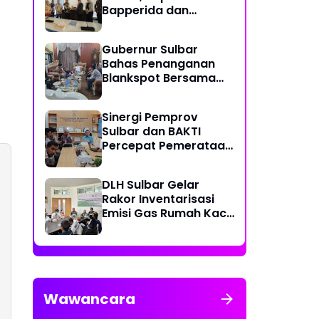
Bapperida dan
Kadiskominfo, Sulbar
Dapat Kuota 161 Kuota
Gubernur Sulbar
Titik Akses Internet
Bahas Penanganan
Blankspot Bersama
BAKTI Komidigi
Sinergi Pemprov
Sulbar dan BAKTI
Percepat Pemerataan
Akses Digital
DLH Sulbar Gelar
Rakor Inventarisasi
Emisi Gas Rumah Kaca
2025
Wawancara