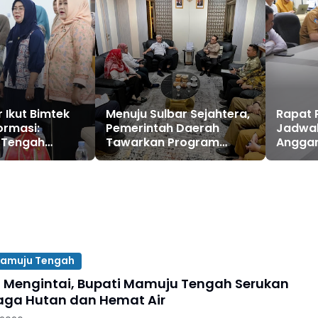
 Ikut Bimtek
Menuju Sulbar Sejahtera,
Rapat 
formasi:
Pemerintah Daerah
Jadwal
 Tengah
Tawarkan Program
Anggar
Informasi
Ketenagakerjaan ke
Kemnaker
amuju Tengah
Mengintai, Bupati Mamuju Tengah Serukan
ga Hutan dan Hemat Air