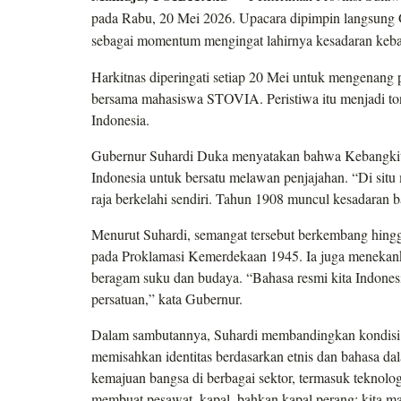
pada Rabu, 20 Mei 2026. Upacara dipimpin langsung 
sebagai momentum mengingat lahirnya kesadaran keb
Harkitnas diperingati setiap 20 Mei untuk mengenang
bersama mahasiswa STOVIA. Peristiwa itu menjadi ton
Indonesia.
Gubernur Suhardi Duka menyatakan bahwa Kebangkita
Indonesia untuk bersatu melawan penjajahan. “Di situ 
raja berkelahi sendiri. Tahun 1908 muncul kesadaran b
Menurut Suhardi, semangat tersebut berkembang hin
pada Proklamasi Kemerdekaan 1945. Ia juga menekank
beragam suku dan budaya. “Bahasa resmi kita Indones
persatuan,” kata Gubernur.
Dalam sambutannya, Suhardi membandingkan kondisi 
memisahkan identitas berdasarkan etnis dan bahasa da
kemajuan bangsa di berbagai sektor, termasuk teknolog
membuat pesawat, kapal, bahkan kapal perang; kita m