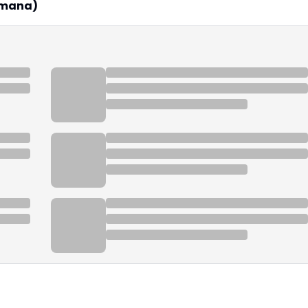
amana)