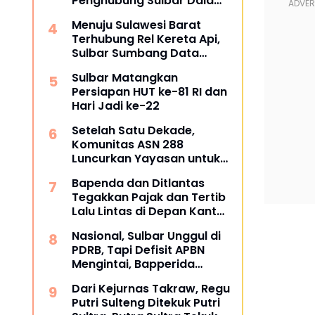
Penghubung Sulbar Dalami
Pengadaan Barang dan
Menuju Sulawesi Barat
Jasa
Terhubung Rel Kereta Api,
Sulbar Sumbang Data
untuk Masterplan 2026
Sulbar Matangkan
Persiapan HUT ke-81 RI dan
Hari Jadi ke-22
Setelah Satu Dekade,
Komunitas ASN 288
Luncurkan Yayasan untuk
Tangani ATS dan
Bapenda dan Ditlantas
Kesehatan
Tegakkan Pajak dan Tertib
Lalu Lintas di Depan Kantor
Gubernur
Nasional, Sulbar Unggul di
PDRB, Tapi Defisit APBN
Mengintai, Bapperida
Siapkan Respons
Dari Kejurnas Takraw, Regu
Putri Sulteng Ditekuk Putri