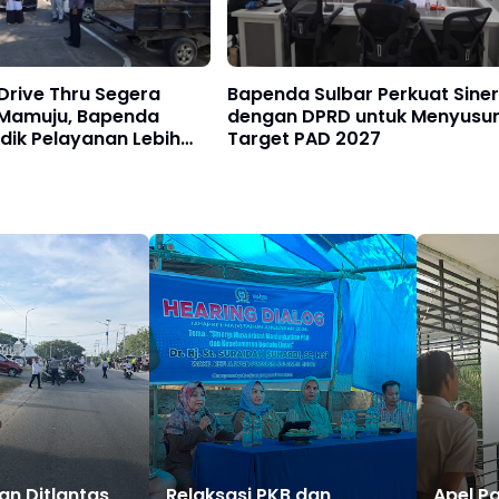
Drive Thru Segera
Bapenda Sulbar Perkuat Siner
i Mamuju, Bapenda
dengan DPRD untuk Menyusu
idik Pelayanan Lebih
Target PAD 2027
n Ditlantas
Relaksasi PKB dan
Apel P