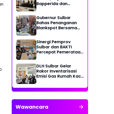
Bapperida dan
an
Kadiskominfo, Sulbar
Dapat Kuota 161 Kuota
Gubernur Sulbar
Titik Akses Internet
Bahas Penanganan
Blankspot Bersama
BAKTI Komidigi
Sinergi Pemprov
Sulbar dan BAKTI
Percepat Pemerataan
Akses Digital
DLH Sulbar Gelar
p
Rakor Inventarisasi
Emisi Gas Rumah Kaca
2025
Wawancara