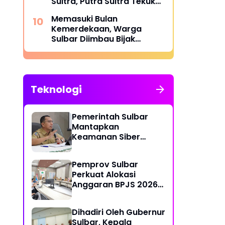
Sultra, Putra Sultra Tekuk
Putra Sulteng
Memasuki Bulan
Kemerdekaan, Warga
Sulbar Diimbau Bijak
Menyaring Informasi Digital
Teknologi
Pemerintah Sulbar
Mantapkan
Keamanan Siber
Lewat Pembentukan
TTIS di Provinsi dan
Pemprov Sulbar
Enam Kabupaten
Perkuat Alokasi
Anggaran BPJS 2026
demi Sulbar Sehat
Dihadiri Oleh Gubernur
Sulbar, Kepala