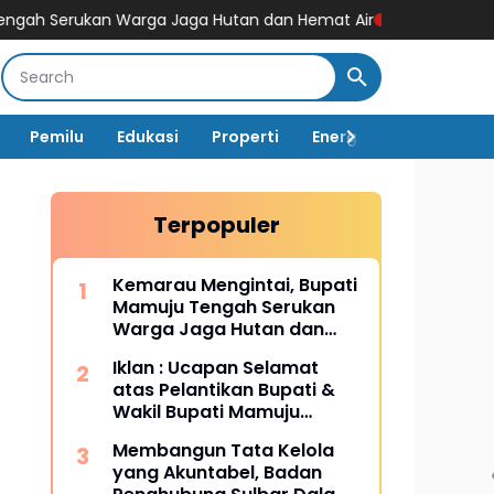
n Warga Jaga Hutan dan Hemat Air
Menjaga Denyut Pembangu
Pemilu
Edukasi
Properti
Energi
Pemerintah
Terpopuler
Kemarau Mengintai, Bupati
Mamuju Tengah Serukan
Warga Jaga Hutan dan
Hemat Air
Iklan : Ucapan Selamat
atas Pelantikan Bupati &
Wakil Bupati Mamuju
Tengah
Membangun Tata Kelola
yang Akuntabel, Badan