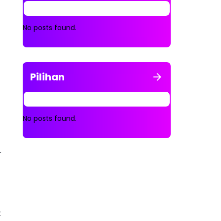
No posts found.
Pilihan
No posts found.
.
k