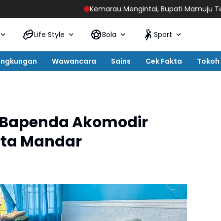
Kemarau Mengintai, Bupati Mamuju Tengah Seruka
Life Style
Bola
Sport
ingkungan
Wawancara
Sains
Cek Fakta
Tokoh
: Bapenda Akomodir
rta Mandar