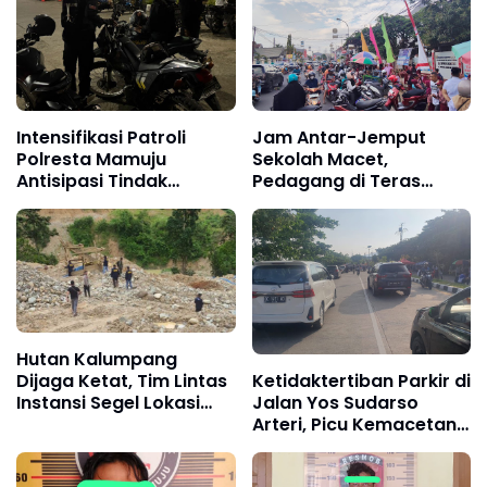
Intensifikasi Patroli
Jam Antar-Jemput
Polresta Mamuju
Sekolah Macet,
Antisipasi Tindak
Pedagang di Teras
Pencurian
Jalan jadi Biang Kerok
Hutan Kalumpang
Ketidaktertiban Parkir di
Dijaga Ketat, Tim Lintas
Jalan Yos Sudarso
Instansi Segel Lokasi
Arteri, Picu Kemacetan
Tambang Emas Liar
Saat CFD Mamuju, Polisi
Diminta Bertindak