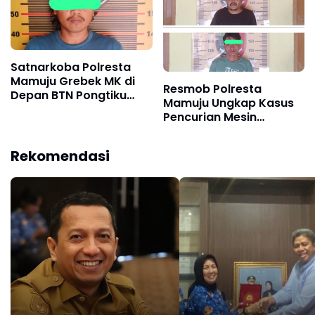
Tegas
Satnarkoba Polresta
Mamuju Grebek MK di
Resmob Polresta
Depan BTN Pongtiku
Mamuju Ungkap Kasus
Residence, Amankan 5
Pencurian Mesin
Sachet Sabu
Dompeng dengan
Penangkapan Dua
Rekomendasi
Pelaku