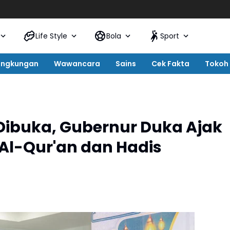
Life Style
Bola
Sport
ingkungan
Wawancara
Sains
Cek Fakta
Tokoh
 Dibuka, Gubernur Duka Ajak
 Al-Qur'an dan Hadis