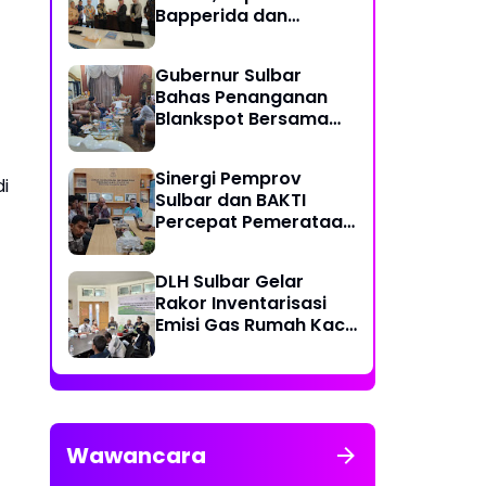
Bapperida dan
Kadiskominfo, Sulbar
Dapat Kuota 161 Kuota
Gubernur Sulbar
Titik Akses Internet
Bahas Penanganan
Blankspot Bersama
BAKTI Komidigi
Sinergi Pemprov
i
Sulbar dan BAKTI
Percepat Pemerataan
Akses Digital
DLH Sulbar Gelar
Rakor Inventarisasi
Emisi Gas Rumah Kaca
2025
Wawancara