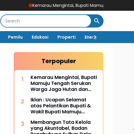
Kemarau Mengintai, Bupati Mamuju Tengah Serukan Warga
Pemilu
Edukasi
Properti
Energi
Pemerintah
Terpopuler
Kemarau Mengintai, Bupati
Mamuju Tengah Serukan
Warga Jaga Hutan dan
Hemat Air
Iklan : Ucapan Selamat
atas Pelantikan Bupati &
Wakil Bupati Mamuju
Tengah
Membangun Tata Kelola
yang Akuntabel, Badan