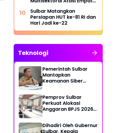
Multisektoral Atasi Empat
Masalah Sosial
Sulbar Matangkan
Persiapan HUT ke-81 RI dan
Hari Jadi ke-22
Teknologi
Pemerintah Sulbar
Mantapkan
Keamanan Siber
Lewat Pembentukan
TTIS di Provinsi dan
Pemprov Sulbar
Enam Kabupaten
Perkuat Alokasi
Anggaran BPJS 2026
demi Sulbar Sehat
Dihadiri Oleh Gubernur
Sulbar, Kepala