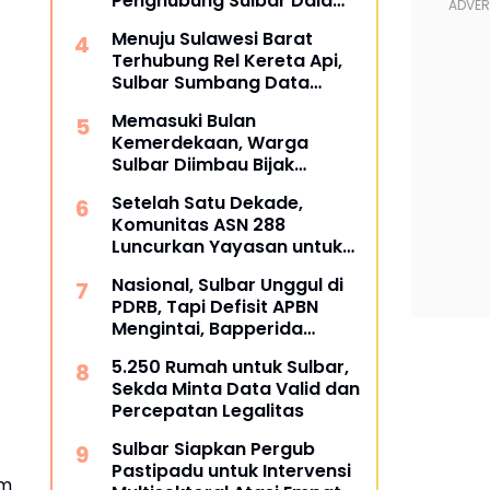
Penghubung Sulbar Dalami
Pengadaan Barang dan
Menuju Sulawesi Barat
Jasa
Terhubung Rel Kereta Api,
Sulbar Sumbang Data
untuk Masterplan 2026
Memasuki Bulan
Kemerdekaan, Warga
Sulbar Diimbau Bijak
Menyaring Informasi Digital
Setelah Satu Dekade,
Komunitas ASN 288
Luncurkan Yayasan untuk
Tangani ATS dan
Nasional, Sulbar Unggul di
Kesehatan
PDRB, Tapi Defisit APBN
Mengintai, Bapperida
Siapkan Respons
5.250 Rumah untuk Sulbar,
Sekda Minta Data Valid dan
Percepatan Legalitas
Sulbar Siapkan Pergub
Pastipadu untuk Intervensi
im