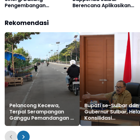
Pengembangan
Berencana Aplikasikan
Generasi Unggul Lewat
Ekonomi Biru dengan
Pramuka
Inovasi Freezer
Rekomendasi
Terapung Tenaga Surya
Pelancong Kecewa,
Bupati se-Sulbar dan
Terpal Serampangan
Gubernur Sulbar, Hela
Ganggu Pemandangan di
Konsilidasi
Mamuju
Pembangunan Sulbar 
Mamuju