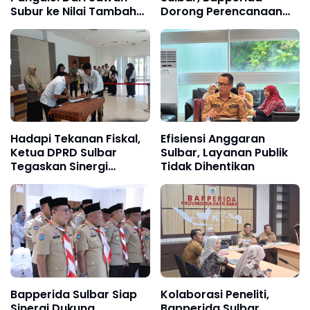
Subur ke Nilai Tambah
Dorong Perencanaan
Melalui Musrenbang
Efisien 2026
Hadapi Tekanan Fiskal,
Efisiensi Anggaran
Ketua DPRD Sulbar
Sulbar, Layanan Publik
Tegaskan Sinergi
Tidak Dihentikan
Pemerintah Kunci
Pemerataan
Pembangunan
Bapperida Sulbar Siap
Kolaborasi Peneliti,
Sinergi Dukung
Bapperida Sulbar